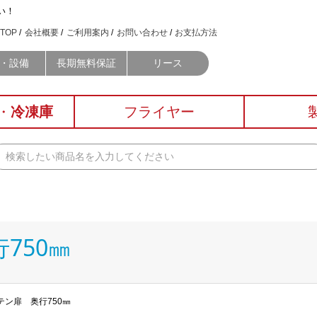
い！
TOP
会社概要
ご利用案内
お問い合わせ
お支払方法
・設備
長期無料保証
リース
・
冷凍庫
フライヤー
750㎜
テン扉 奥行750㎜