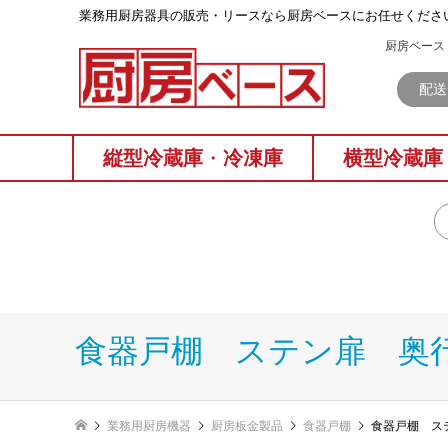
業務⽤厨房器具の販売・リースなら厨房ベースにお任せくださ
厨房ベース 
配送
縦型冷蔵庫
・
冷凍庫
横型冷蔵庫
食器戸棚 ステン扉 奥行
業務用厨房機器
厨房板金製品
食器戸棚
食器戸棚 ス