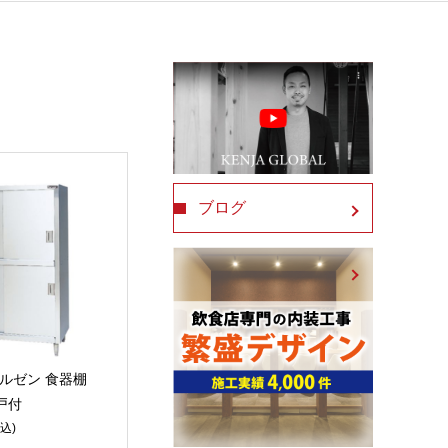
ブログ
 マルゼン 食器棚
戸付
込)