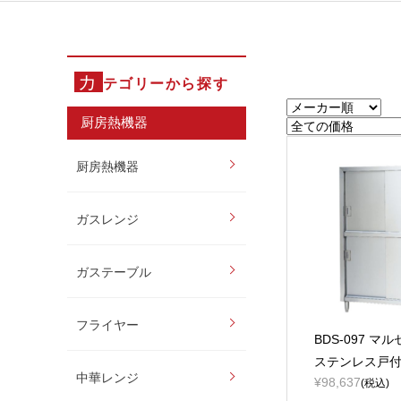
カ
テゴリーから探す
厨房熱機器
厨房熱機器
ガスレンジ
ガステーブル
フライヤー
BDS-097 マ
ステンレス戸
中華レンジ
¥98,637
(税込)