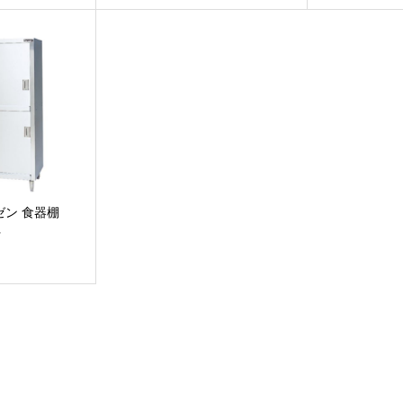
ルゼン 食器棚
付