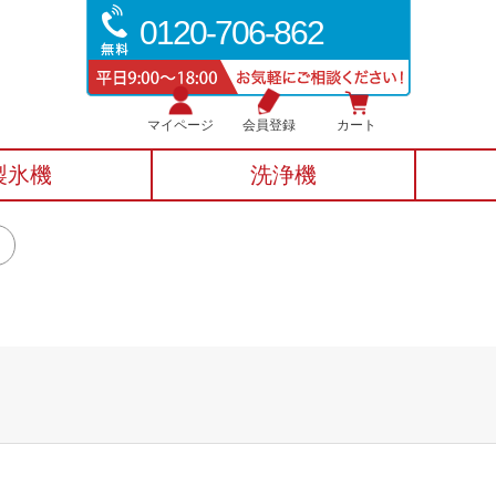
0120-706-862
マイページ
会員登録
カート
製氷機
洗浄機