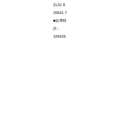
ZL01 8
20641,7
■台湾特
許：
169426