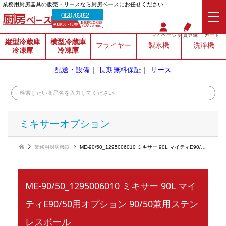
業務⽤厨房器具の販売・リースなら厨房ベースにお任せください！
0120-706-862
マイページ
会員登録
カート
縦型冷蔵庫
横型冷蔵庫
フライヤー
製氷機
洗浄機
冷凍庫
冷凍庫
配送・設備
｜
長期無料保証
｜
リース
ミキサーオプション
業務用厨房機器
ME-90/50_1295006010 ミキサー 90L マイティE90/50用オプション 90/50兼用ステンレスボール
ME-90/50_1295006010 ミキサー 90L マイ
ティE90/50用オプション 90/50兼用ステン
レスボール