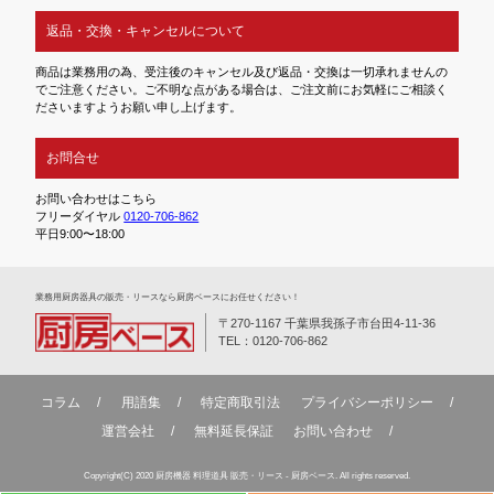
返品・交換・キャンセルについて
商品は業務用の為、受注後のキャンセル及び返品・交換は一切承れませんの
でご注意ください。ご不明な点がある場合は、ご注文前にお気軽にご相談く
ださいますようお願い申し上げます。
お問合せ
お問い合わせはこちら
フリーダイヤル
0120-706-862
平日9:00〜18:00
業務⽤厨房器具の販売・リースなら厨房ベースにお任せください！
〒270-1167 千葉県我孫子市台田4-11-36
TEL：0120-706-862
コラム
用語集
特定商取引法
プライバシーポリシー
運営会社
無料延⻑保証
お問い合わせ
Copyright(C) 2020 厨房機器 料理道具 販売・リース - 厨房ベース. All rights reserved.