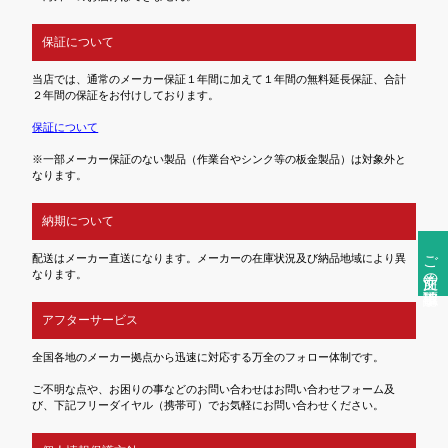
保証について
当店では、通常のメーカー保証１年間に加えて１年間の無料延長保証、合計
２年間の保証をお付けしております。
保証について
※一部メーカー保証のない製品（作業台やシンク等の板金製品）は対象外と
なります。
納期について
ご注文前の確認事項
配送はメーカー直送になります。メーカーの在庫状況及び納品地域により異
なります。
アフターサービス
全国各地のメーカー拠点から迅速に対応する万全のフォロー体制です。
ご不明な点や、お困りの事などのお問い合わせはお問い合わせフォーム及
び、下記フリーダイヤル（携帯可）でお気軽にお問い合わせください。