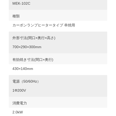
MEK-102C
種類
カーボンランプヒータータイプ 串焼用
外形寸法(間口×奥行×高さ)
700×290×300mm
有効焼き寸法(間口×奥行)
430×140mm
電源（50/60Hz）
1Φ200V
消費電力
2.0kW