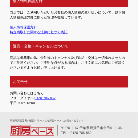
個人情報保護方針
当店では、ご利用いただいたお客様の個人情報の取り扱いについて、以下個
人情報保護方針に則った管理を徹底しています。
個人情報保護方針
特定商取引に関する法律に基づく表記
返品・交換・キャンセルについて
商品は業務用の為、受注後のキャンセル及び返品・交換は一切承れませんの
でご注意ください。ご不明な点がある場合は、ご注文前にお気軽にご相談く
ださいますようお願い申し上げます。
お問合せ
お問い合わせはこちら
フリーダイヤル
0120-706-862
平日9:00〜18:00
業務⽤厨房器具の販売・リースなら厨房ベースにお任せください！
〒270-1167 千葉県我孫子市台田4-11-36
TEL：0120-706-862