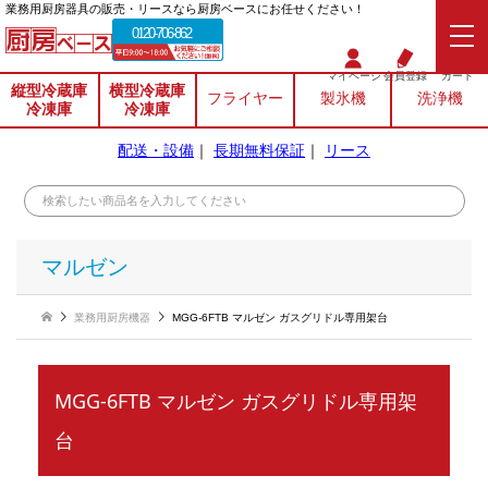
業務⽤厨房器具の販売・リースなら厨房ベースにお任せください！
0120-706-862
マイページ
会員登録
カート
縦型冷蔵庫
横型冷蔵庫
フライヤー
製氷機
洗浄機
冷凍庫
冷凍庫
配送・設備
｜
長期無料保証
｜
リース
マルゼン
業務用厨房機器
MGG-6FTB マルゼン ガスグリドル専用架台
MGG-6FTB マルゼン ガスグリドル専用架
台