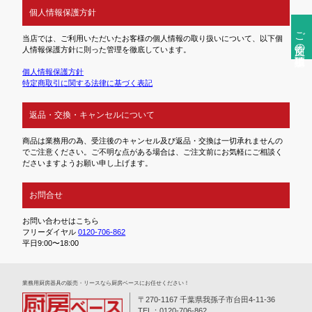
個人情報保護方針
ご注文前の確認事項
当店では、ご利用いただいたお客様の個人情報の取り扱いについて、以下個
人情報保護方針に則った管理を徹底しています。
個人情報保護方針
特定商取引に関する法律に基づく表記
返品・交換・キャンセルについて
商品は業務用の為、受注後のキャンセル及び返品・交換は一切承れませんの
でご注意ください。ご不明な点がある場合は、ご注文前にお気軽にご相談く
ださいますようお願い申し上げます。
お問合せ
お問い合わせはこちら
フリーダイヤル
0120-706-862
平日9:00〜18:00
業務⽤厨房器具の販売・リースなら厨房ベースにお任せください！
〒270-1167 千葉県我孫子市台田4-11-36
TEL：0120-706-862