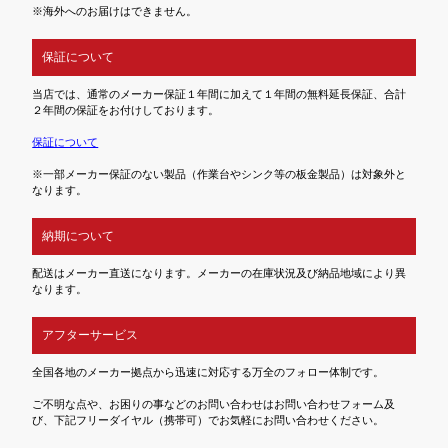
※海外へのお届けはできません。
保証について
当店では、通常のメーカー保証１年間に加えて１年間の無料延長保証、合計
２年間の保証をお付けしております。
保証について
※一部メーカー保証のない製品（作業台やシンク等の板金製品）は対象外と
なります。
納期について
配送はメーカー直送になります。メーカーの在庫状況及び納品地域により異
なります。
アフターサービス
全国各地のメーカー拠点から迅速に対応する万全のフォロー体制です。
ご不明な点や、お困りの事などのお問い合わせはお問い合わせフォーム及
び、下記フリーダイヤル（携帯可）でお気軽にお問い合わせください。