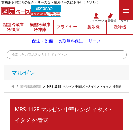
業務⽤厨房器具の販売・リースなら厨房ベースにお任せください！
0120-706-862
マイページ
会員登録
カート
縦型冷蔵庫
横型冷蔵庫
フライヤー
製氷機
洗浄機
冷凍庫
冷凍庫
配送・設備
｜
長期無料保証
｜
リース
マルゼン
業務用厨房機器
MRS-112E マルゼン 中華レンジ イタメ・イタメ 外管式
MRS-112E マルゼン 中華レンジ イタメ・
イタメ 外管式