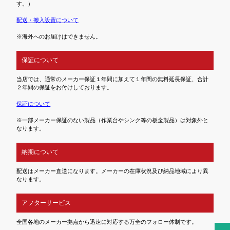
す。）
配送・搬入設置について
※海外へのお届けはできません。
保証について
当店では、通常のメーカー保証１年間に加えて１年間の無料延長保証、合計
２年間の保証をお付けしております。
保証について
※一部メーカー保証のない製品（作業台やシンク等の板金製品）は対象外と
なります。
納期について
配送はメーカー直送になります。メーカーの在庫状況及び納品地域により異
なります。
アフターサービス
全国各地のメーカー拠点から迅速に対応する万全のフォロー体制です。