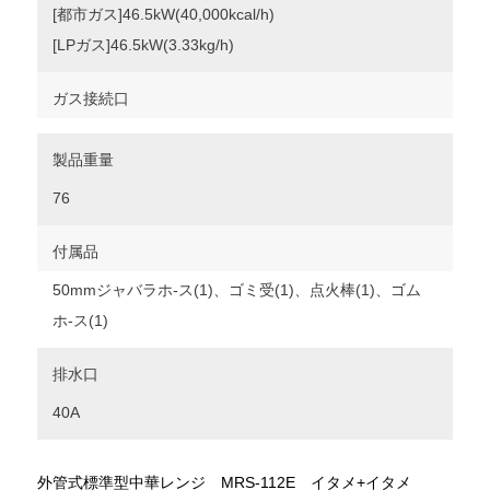
[都市ガス]46.5kW(40,000kcal/h)
[LPガス]46.5kW(3.33kg/h)
ガス接続口
製品重量
76
付属品
50mmジャバラホ-ス(1)、ゴミ受(1)、点火棒(1)、ゴム
ホ-ス(1)
排水口
40A
外管式標準型中華レンジ MRS-112E イタメ+イタメ