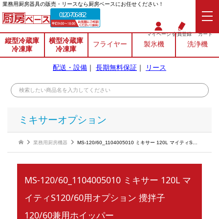
業務⽤厨房器具の販売・リースなら厨房ベースにお任せください！
0120-706-862
マイページ
会員登録
カート
縦型冷蔵庫
横型冷蔵庫
フライヤー
製氷機
洗浄機
冷凍庫
冷凍庫
配送・設備
｜
長期無料保証
｜
リース
ミキサーオプション
業務用厨房機器
MS-120/60_1104005010 ミキサー 120L マイティS120/60用オプション 攪拌子 120/60兼用ホイッパー
MS-120/60_1104005010 ミキサー 120L マ
イティS120/60用オプション 攪拌子
120/60兼用ホイッパー