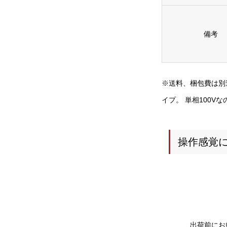
備考
※送料、梱包費は別
イプ。 単相100V
操作感覚
出荷前にお