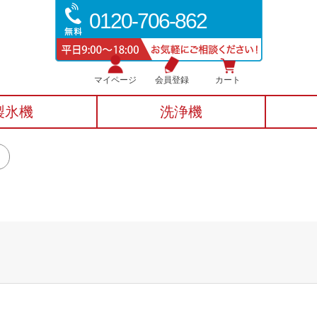
0120-706-862
マイページ
会員登録
カート
製氷機
洗浄機