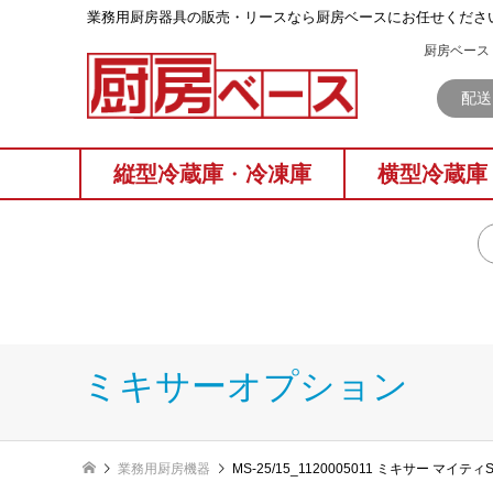
業務⽤厨房器具の販売・リースなら厨房ベースにお任せくださ
厨房ベース 
配送
縦型冷蔵庫
・
冷凍庫
横型冷蔵庫
ミキサーオプション
業務用厨房機器
MS-25/15_1120005011 ミキサー マ