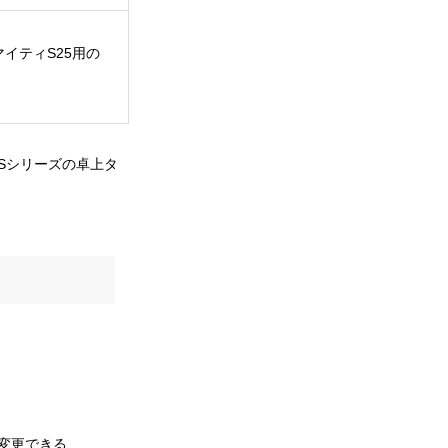
イティS25用の
Sシリーズの卓上タ
変更できる