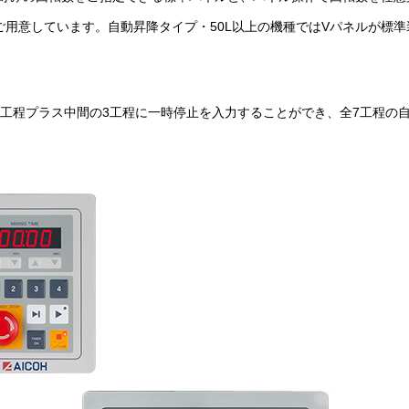
ご用意しています。自動昇降タイプ・50L以上の機種ではVパネルが標準
4工程プラス中間の3工程に一時停止を入力することができ、全7工程の