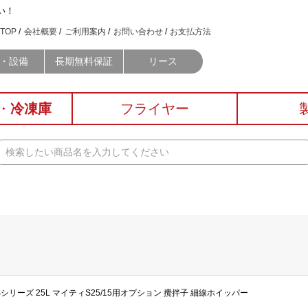
い！
TOP
会社概要
ご利用案内
お問い合わせ
お支払方法
・設備
長期無料保証
リース
・
冷凍庫
フライヤー
イティSシリーズ 25L マイティS25/15用オプション 攪拌子 細線ホイッパー