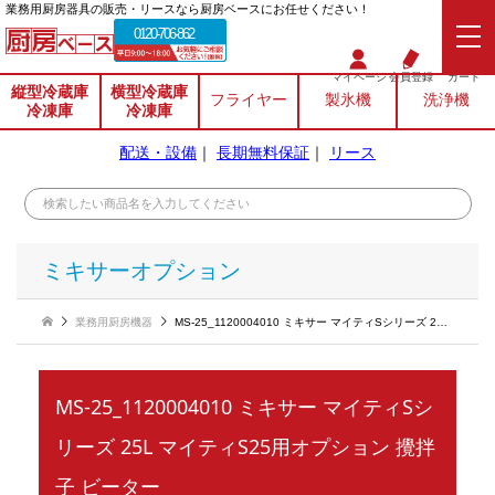
業務⽤厨房器具の販売・リースなら厨房ベースにお任せください！
0120-706-862
マイページ
会員登録
カート
縦型冷蔵庫
横型冷蔵庫
フライヤー
製氷機
洗浄機
冷凍庫
冷凍庫
配送・設備
｜
長期無料保証
｜
リース
ミキサーオプション
業務用厨房機器
MS-25_1120004010 ミキサー マイティSシリーズ 25L マイティS25用オプション 攪拌子 ビーター
MS-25_1120004010 ミキサー マイティSシ
リーズ 25L マイティS25用オプション 攪拌
子 ビーター