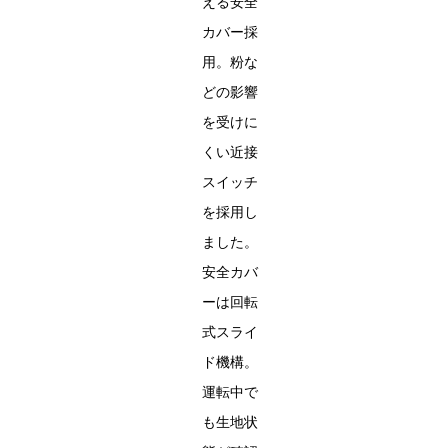
える安全
カバー採
用。粉な
どの影響
を受けに
くい近接
スイッチ
を採用し
ました。
安全カバ
ーは回転
式スライ
ド機構。
運転中で
も生地状