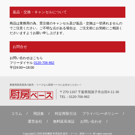
返品・交換・キャンセルについて
商品は業務用の為、受注後のキャンセル及び返品・交換は一切承れませんの
でご注意ください。ご不明な点がある場合は、ご注文前にお気軽にご相談く
ださいますようお願い申し上げます。
お問合せ
お問い合わせはこちら
フリーダイヤル
0120-706-862
平日9:00〜18:00
業務⽤厨房器具の販売・リースなら厨房ベースにお任せください！
〒270-1167 千葉県我孫子市台田4-11-36
TEL：0120-706-862
コラム
用語集
特定商取引法
プライバシーポリシー
運営会社
無料延⻑保証
お問い合わせ
Copyright(C) 2020 厨房機器 料理道具 販売・リース - 厨房ベース. All rights reserved.