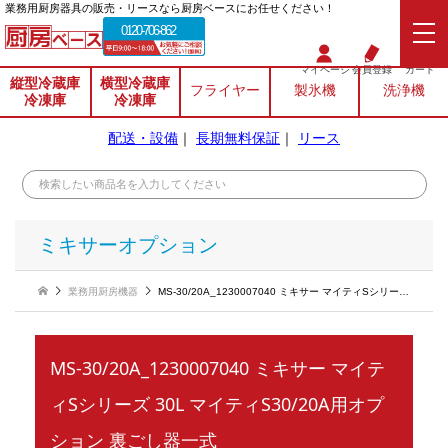
業務⽤厨房器具の販売・リースなら厨房ベースにお任せください！
0120-706-862
マイページ
会員登録
カート
縦型冷蔵庫
横型冷蔵庫
フライヤー
製氷機
洗浄機
冷凍庫
冷凍庫
配送・設備
｜
長期無料保証
｜
リース
ミキサーオプション
業務用厨房機器
MS-30/20A_1230007040 ミキサー マイティSシリーズ 30L マイティS30/20A用オプション 裏ごし器一式
MS-30/20A_1230007040 ミキサー マイテ
ィSシリーズ 30L マイティS30/20A用オプ
ション 裏ごし器一式