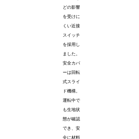
どの影響
を受けに
くい近接
スイッチ
を採用し
ました。
安全カバ
ーは回転
式スライ
ド機構。
運転中で
も生地状
態が確認
でき、安
全に材料