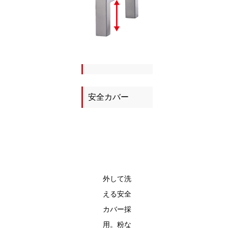
安全カバー
外して洗
える安全
カバー採
用。粉な