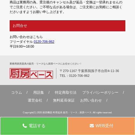
商品は業務用の為、受注後のキャンセル及び返品・交換は一切承れませんの
でご注意ください。ご不明な点がある場合は、ご注文前にお気軽にご相談く
ださいますようお願い申し上げます。
お問合せ
お問い合わせはこちら
フリーダイヤル
0120-706-862
平日9:00〜18:00
業務⽤厨房器具の販売・リースなら厨房ベースにお任せください！
〒270-1167 千葉県我孫子市台田4-11-36
TEL：0120-706-862
コラム
用語集
特定商取引法
プライバシーポリシー
運営会社
無料延⻑保証
お問い合わせ
Copyright(C) 2020 厨房機器 料理道具 販売・リース - 厨房ベース. All rights reserved.
電話する
WEB受付