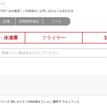
い！
TOP
会社概要
ご利用案内
お問い合わせ
お支払方法
・設備
長期無料保証
リース
・
冷凍庫
フライヤー
ティSシリーズ 30L マイティS30A用オプション 攪拌子 アルミフック