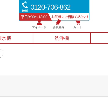
0120-706-862
マイページ
会員登録
カート
製氷機
洗浄機