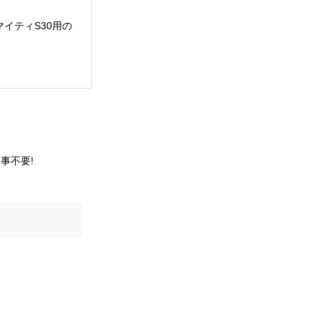
イティS30用の
事不要!