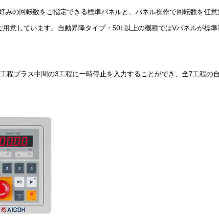
好みの回転数をご指定できる標準パネルと、パネル操作で回転数を任意
ご用意しています。自動昇降タイプ・50L以上の機種ではVパネルが標準
4工程プラス中間の3工程に一時停止を入力することができ、全7工程の