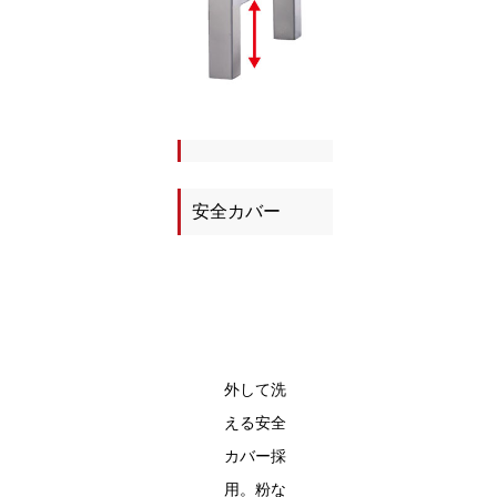
安全カバー
外して洗
える安全
カバー採
用。粉な