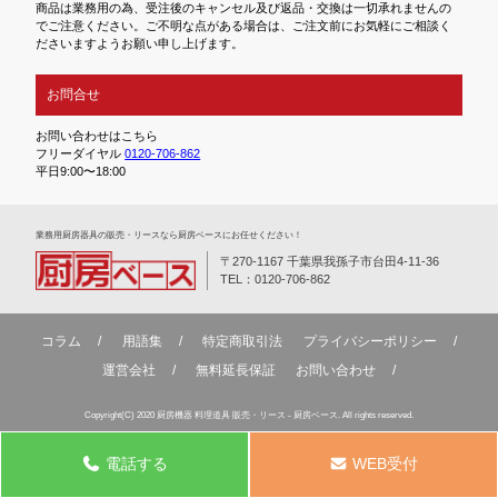
商品は業務用の為、受注後のキャンセル及び返品・交換は一切承れませんの
でご注意ください。ご不明な点がある場合は、ご注文前にお気軽にご相談く
ださいますようお願い申し上げます。
お問合せ
お問い合わせはこちら
フリーダイヤル
0120-706-862
平日9:00〜18:00
業務⽤厨房器具の販売・リースなら厨房ベースにお任せください！
〒270-1167 千葉県我孫子市台田4-11-36
TEL：0120-706-862
コラム
用語集
特定商取引法
プライバシーポリシー
運営会社
無料延⻑保証
お問い合わせ
Copyright(C) 2020 厨房機器 料理道具 販売・リース - 厨房ベース. All rights reserved.
電話する
WEB受付