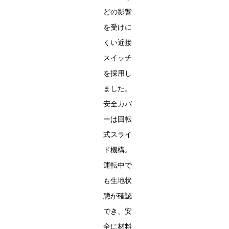
どの影響
を受けに
くい近接
スイッチ
を採用し
ました。
安全カバ
ーは回転
式スライ
ド機構。
運転中で
も生地状
態が確認
でき、安
全に材料