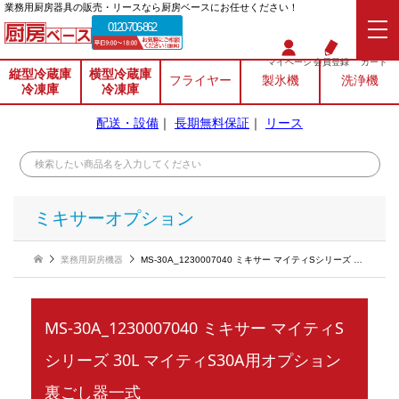
業務⽤厨房器具の販売・リースなら厨房ベースにお任せください！
0120-706-862
マイページ
会員登録
カート
縦型冷蔵庫
横型冷蔵庫
フライヤー
製氷機
洗浄機
冷凍庫
冷凍庫
配送・設備
｜
長期無料保証
｜
リース
ミキサーオプション
業務用厨房機器
MS-30A_1230007040 ミキサー マイティSシリーズ 30L マイティS30A用オプション 裏ごし器一式
MS-30A_1230007040 ミキサー マイティS
シリーズ 30L マイティS30A用オプション
裏ごし器一式