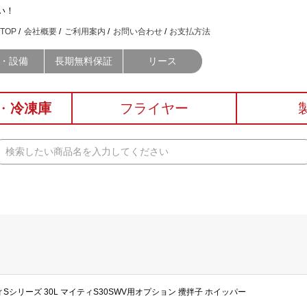
い！
TOP
会社概要
ご利用案内
お問い合わせ
お支払方法
・設備
長期無料保証
リース
・
冷凍庫
フライヤー
マイティSシリーズ 30L マイティS30SWV用オプション 攪拌子 ホイッパー