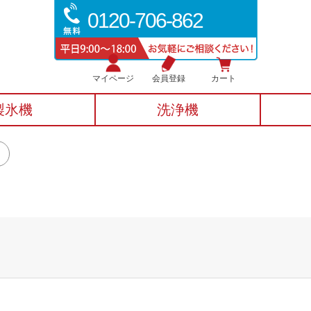
0120-706-862
マイページ
会員登録
カート
製氷機
洗浄機