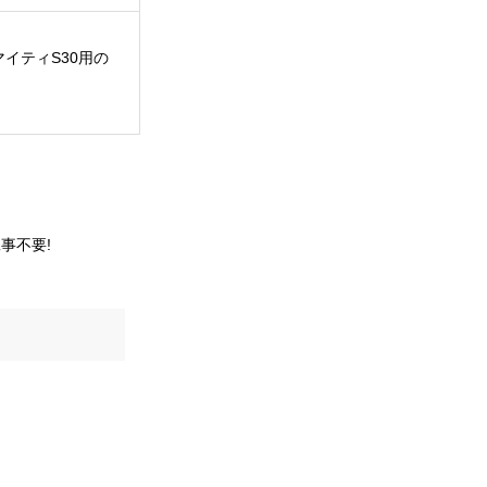
イティS30用の
事不要!