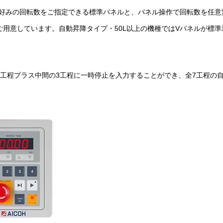
好みの回転数をご指定できる標準パネルと、パネル操作で回転数を任意
ご用意しています。自動昇降タイプ・50L以上の機種ではVパネルが標準
4工程プラス中間の3工程に一時停止を入力することができ、全7工程の