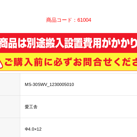
商品コード：61004
MS-30SWV_1230005010
愛工舎
Φ4.0×12