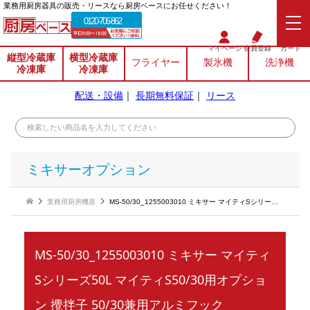
業務⽤厨房器具の販売・リースなら厨房ベースにお任せください！
0120-706-862
マイページ
会員登録
カート
縦型冷蔵庫
横型冷蔵庫
フライヤー
製氷機
洗浄機
冷凍庫
冷凍庫
配送・設備
｜
長期無料保証
｜
リース
ミキサーオプション
業務用厨房機器
MS-50/30_1255003010 ミキサー マイティSシリーズ50L マイティS50/30用オプション 攪拌子 50/30兼用アルミフック
MS-50/30_1255003010 ミキサー マイティ
Sシリーズ50L マイティS50/30用オプショ
ン 攪拌子 50/30兼用アルミフック