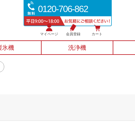
0120-706-862
マイページ
会員登録
カート
製氷機
洗浄機