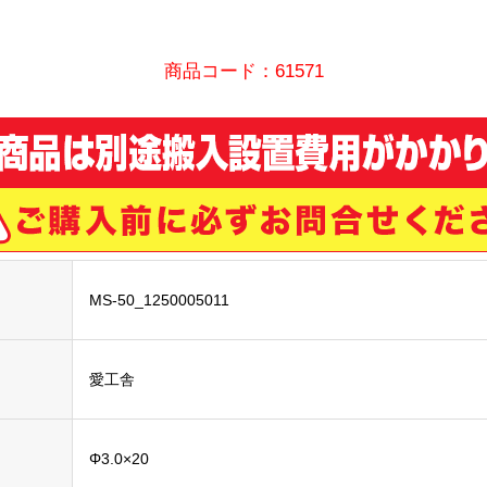
商品コード：61571
MS-50_1250005011
愛工舎
Φ3.0×20