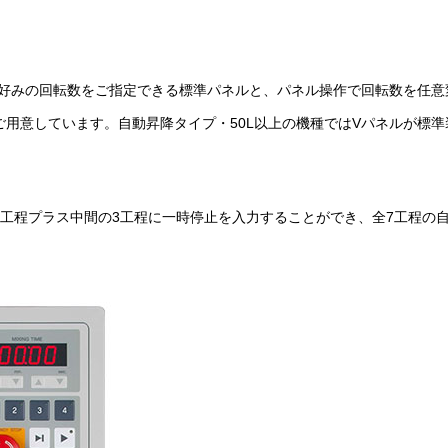
好みの回転数をご指定できる標準パネルと、パネル操作で回転数を任意
ご用意しています。自動昇降タイプ・50L以上の機種ではVパネルが標準
4工程プラス中間の3工程に一時停止を入力することができ、全7工程の