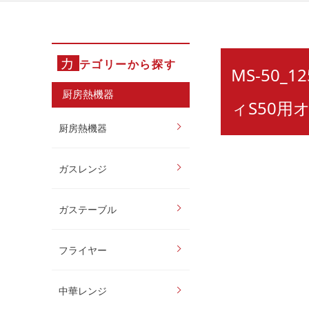
カ
テゴリーから探す
MS-50_
厨房熱機器
ィS50用
厨房熱機器
ガスレンジ
ガステーブル
フライヤー
中華レンジ