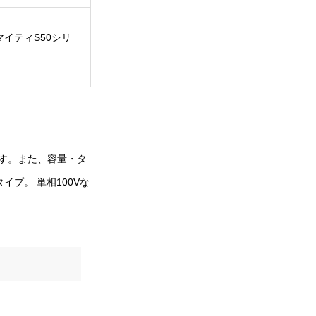
イティS50シリ
す。また、容量・タ
プ。 単相100Vな