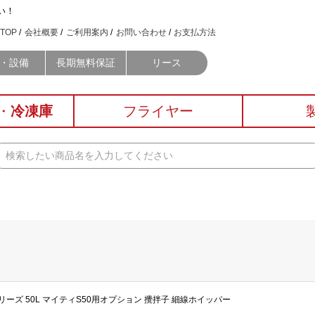
い！
TOP
会社概要
ご利用案内
お問い合わせ
お支払方法
・設備
長期無料保証
リース
・
冷凍庫
フライヤー
ィSシリーズ 50L マイティS50用オプション 攪拌子 細線ホイッパー