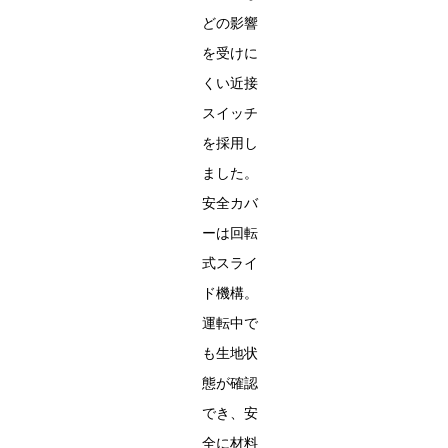
どの影響
を受けに
くい近接
スイッチ
を採用し
ました。
安全カバ
ーは回転
式スライ
ド機構。
運転中で
も生地状
態が確認
でき、安
全に材料