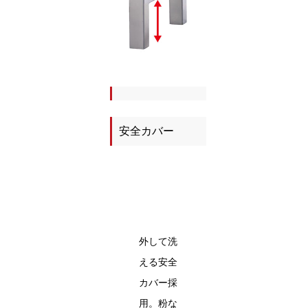
安全カバー
外して洗
える安全
カバー採
用。粉な