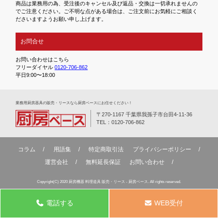
商品は業務用の為、受注後のキャンセル及び返品・交換は一切承れませんの
でご注意ください。ご不明な点がある場合は、ご注文前にお気軽にご相談く
ださいますようお願い申し上げます。
お問合せ
お問い合わせはこちら
フリーダイヤル
0120-706-862
平日9:00〜18:00
業務⽤厨房器具の販売・リースなら厨房ベースにお任せください！
〒270-1167 千葉県我孫子市台田4-11-36
TEL：0120-706-862
コラム
用語集
特定商取引法
プライバシーポリシー
運営会社
無料延⻑保証
お問い合わせ
Copyright(C) 2020 厨房機器 料理道具 販売・リース - 厨房ベース. All rights reserved.
電話する
WEB受付