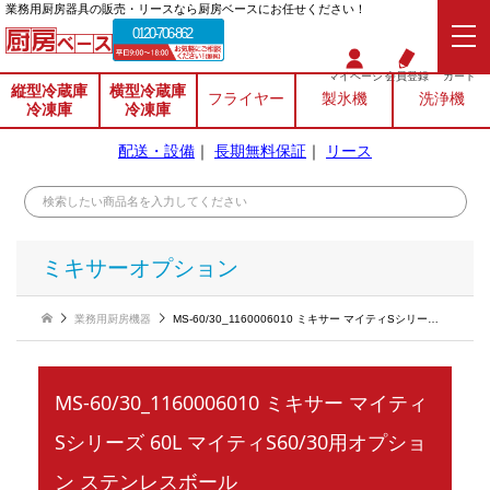
業務⽤厨房器具の販売・リースなら厨房ベースにお任せください！
0120-706-862
マイページ
会員登録
カート
縦型冷蔵庫
横型冷蔵庫
フライヤー
製氷機
洗浄機
冷凍庫
冷凍庫
配送・設備
｜
長期無料保証
｜
リース
ミキサーオプション
業務用厨房機器
MS-60/30_1160006010 ミキサー マイティSシリーズ 60L マイティS60/30用オプション ステンレスボール
MS-60/30_1160006010 ミキサー マイティ
Sシリーズ 60L マイティS60/30用オプショ
ン ステンレスボール