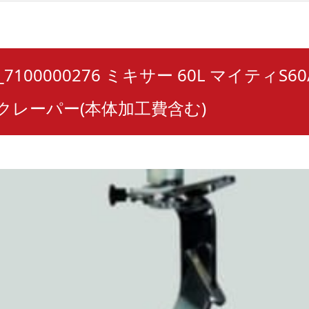
0_7100000276 ミキサー 60L マイティS6
クレーパー(本体加工費含む)