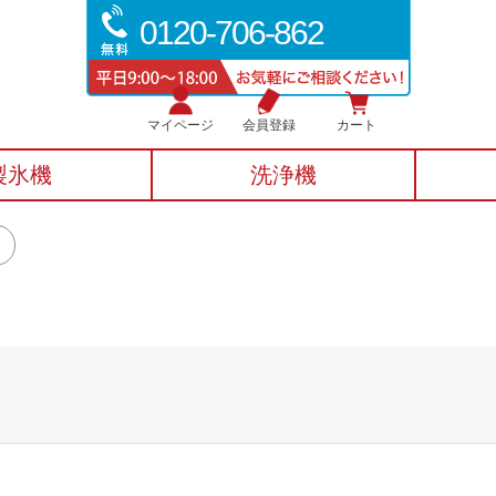
0120-706-862
マイページ
会員登録
カート
製氷機
洗浄機