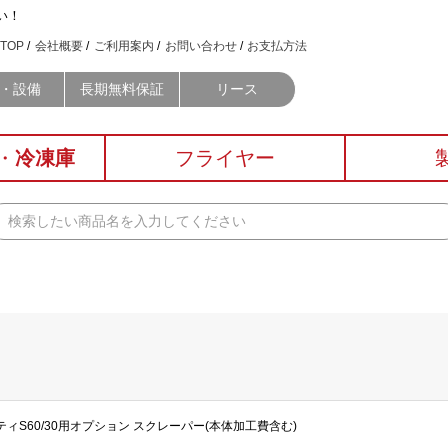
い！
TOP
会社概要
ご利用案内
お問い合わせ
お支払方法
・設備
長期無料保証
リース
・
冷凍庫
フライヤー
L マイティS60/30用オプション スクレーパー(本体加工費含む)