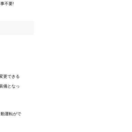
事不要!
変更できる
装備となっ
自動運転がで