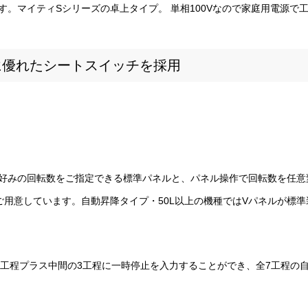
す。マイティSシリーズの卓上タイプ。 単相100Vなので家庭用電源で工
に優れたシートスイッチを採用
好みの回転数をご指定できる標準パネルと、パネル操作で回転数を任意
ご用意しています。自動昇降タイプ・50L以上の機種ではVパネルが標準
4工程プラス中間の3工程に一時停止を入力することができ、全7工程の