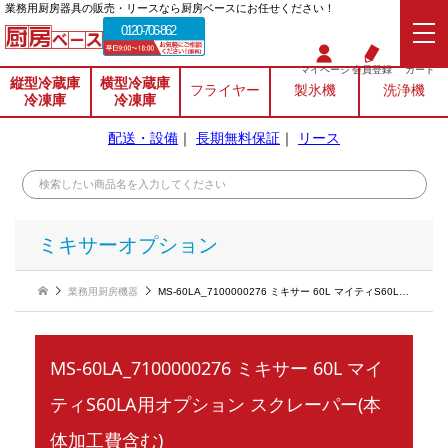
業務⽤厨房器具の販売・リースなら厨房ベースにお任せください！
0120-706-862
マイページ
会員登録
カート
縦型冷蔵庫
横型冷蔵庫
フライヤー
製氷機
洗浄機
冷凍庫
冷凍庫
配送・設備
｜
長期無料保証
｜
リース
ミキサーオプション
業務用厨房機器
MS-60LA_7100000276 ミキサー 60L マイティS60LA用オプション スクレーパー(本体加工費含む)
MS-60LA_7100000276 ミキサー 60L マイ
ティS60LA用オプション スクレーパー(本
体加工費含む)