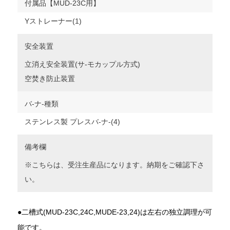
付属品【MUD-23C用】
Yストレーナー(1)
安全装置
立消え安全装置(サ-モカップル方式)
空焚き防止装置
バ-ナ-種類
ステンレス製 プレスバ-ナ-(4)
備考欄
※こちらは、受注生産品になります。納期をご確認下さ
い。
●二槽式(MUD-23C,24C,MUDE-23,24)は左右の独立調理が可
能です。