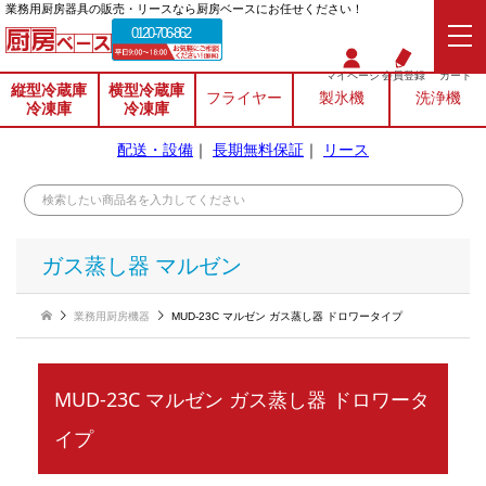
業務⽤厨房器具の販売・リースなら厨房ベースにお任せください！
0120-706-862
マイページ
会員登録
カート
縦型冷蔵庫
横型冷蔵庫
フライヤー
製氷機
洗浄機
冷凍庫
冷凍庫
配送・設備
｜
長期無料保証
｜
リース
ガス蒸し器 マルゼン
業務用厨房機器
MUD-23C マルゼン ガス蒸し器 ドロワータイプ
MUD-23C マルゼン ガス蒸し器 ドロワータ
イプ