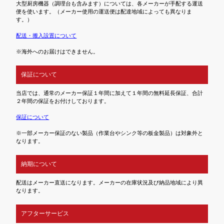
大型厨房機器（調理台も含みます）については、各メーカーが手配する運送
便を使います。（メーカー使用の運送便は配達地域によっても異なりま
す。）
配送・搬入設置について
※海外へのお届けはできません。
保証について
当店では、通常のメーカー保証１年間に加えて１年間の無料延長保証、合計
２年間の保証をお付けしております。
保証について
※一部メーカー保証のない製品（作業台やシンク等の板金製品）は対象外と
なります。
納期について
配送はメーカー直送になります。メーカーの在庫状況及び納品地域により異
なります。
アフターサービス