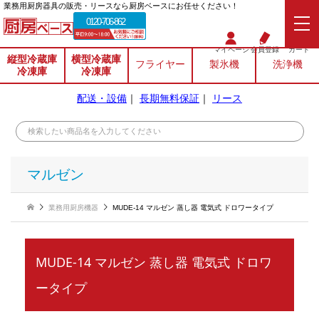
業務⽤厨房器具の販売・リースなら厨房ベースにお任せください！
0120-706-862
マイページ
会員登録
カート
縦型冷蔵庫
横型冷蔵庫
フライヤー
製氷機
洗浄機
冷凍庫
冷凍庫
配送・設備
｜
長期無料保証
｜
リース
マルゼン
業務用厨房機器
MUDE-14 マルゼン 蒸し器 電気式 ドロワータイプ
MUDE-14 マルゼン 蒸し器 電気式 ドロワ
ータイプ