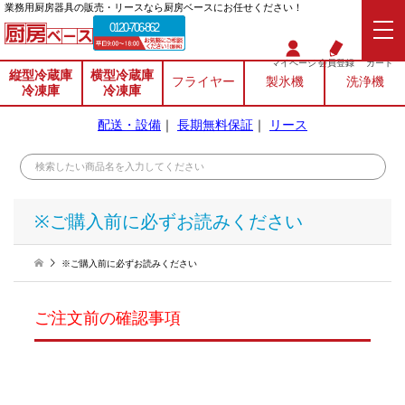
業務⽤厨房器具の販売・リースなら厨房ベースにお任せください！
0120-706-862
マイページ
会員登録
カート
縦型冷蔵庫
横型冷蔵庫
フライヤー
製氷機
洗浄機
冷凍庫
冷凍庫
配送・設備
｜
長期無料保証
｜
リース
※ご購入前に必ずお読みください
※ご購入前に必ずお読みください
ご注文前の確認事項