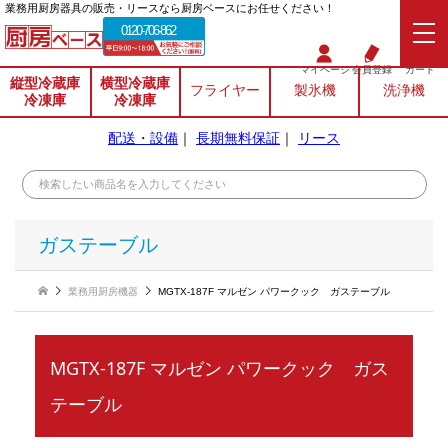
業務⽤厨房器具の販売・リースなら厨房ベースにお任せください！
0120-706-862
マイページ
会員登録
カート
縦型冷蔵庫
横型冷蔵庫
フライヤー
製氷機
洗浄機
冷凍庫
冷凍庫
配送・設備
｜
長期無料保証
｜
リース
ガステーブル
業務用厨房機器
MGTX-187F マルゼン パワークック ガステーブル
MGTX-187F マルゼン パワークック ガス
テーブル