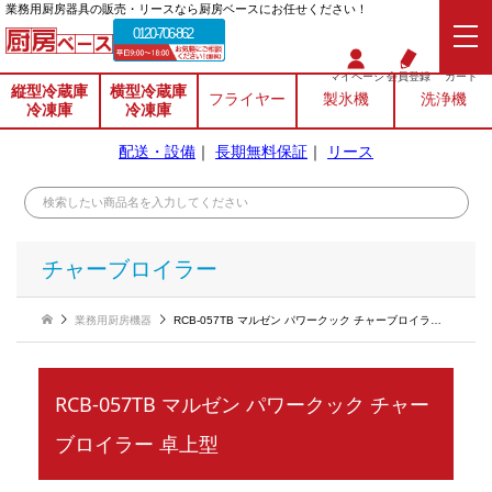
業務⽤厨房器具の販売・リースなら厨房ベースにお任せください！
0120-706-862
マイページ
会員登録
カート
縦型冷蔵庫
横型冷蔵庫
フライヤー
製氷機
洗浄機
冷凍庫
冷凍庫
配送・設備
｜
長期無料保証
｜
リース
チャーブロイラー
業務用厨房機器
RCB-057TB マルゼン パワークック チャーブロイラー 卓上型
RCB-057TB マルゼン パワークック チャー
ブロイラー 卓上型