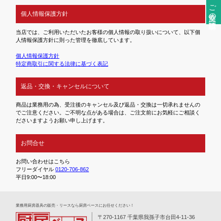
ご注文前の確認事項
個人情報保護方針
当店では、ご利用いただいたお客様の個人情報の取り扱いについて、以下個
人情報保護方針に則った管理を徹底しています。
個人情報保護方針
特定商取引に関する法律に基づく表記
返品・交換・キャンセルについて
商品は業務用の為、受注後のキャンセル及び返品・交換は一切承れませんの
でご注意ください。ご不明な点がある場合は、ご注文前にお気軽にご相談く
ださいますようお願い申し上げます。
お問合せ
お問い合わせはこちら
フリーダイヤル
0120-706-862
平日9:00〜18:00
業務⽤厨房器具の販売・リースなら厨房ベースにお任せください！
〒270-1167 千葉県我孫子市台田4-11-36