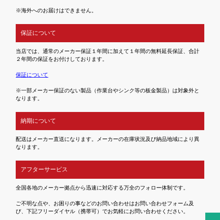
※海外へのお届けはできません。
保証について
当店では、通常のメーカー保証１年間に加えて１年間の無料延長保証、合計
２年間の保証をお付けしております。
保証について
※一部メーカー保証のない製品（作業台やシンク等の板金製品）は対象外と
なります。
納期について
配送はメーカー直送になります。メーカーの在庫状況及び納品地域により異
なります。
アフターサービス
全国各地のメーカー拠点から迅速に対応する万全のフォロー体制です。
ご不明な点や、お困りの事などのお問い合わせはお問い合わせフォーム及
び、下記フリーダイヤル（携帯可）でお気軽にお問い合わせください。