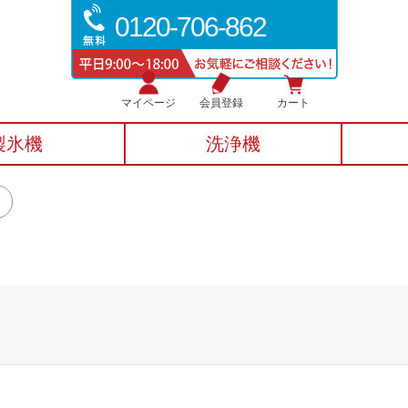
0120-706-862
マイページ
会員登録
カート
製氷機
洗浄機