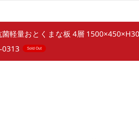
･抗菌軽量おとくまな板 4層 1500×450×H30
-0313
Sold Out