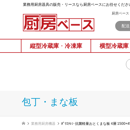
業務⽤厨房器具の販売・リースなら厨房ベースにお任せくださ
厨房ベース 
配送
縦型冷蔵庫
・
冷凍庫
横型冷蔵庫
包丁・まな板
業務用厨房機器
ﾎﾟﾘｴﾁﾚﾝ･抗菌軽量おとくまな板 4層 1500×450×