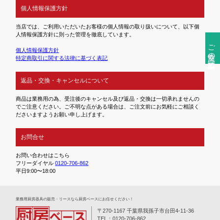
個人情報保護方針
当店では、ご利用いただいたお客様の個人情報の取り扱いについて、以下個
人情報保護方針に則った管理を徹底しています。
ご注文前の確認事項
個人情報保護方針
特定商取引に関する法律に基づく表記
返品・交換・キャンセルについて
商品は業務用の為、受注後のキャンセル及び返品・交換は一切承れませんの
でご注意ください。ご不明な点がある場合は、ご注文前にお気軽にご相談く
ださいますようお願い申し上げます。
お問合せ
お問い合わせはこちら
フリーダイヤル
0120-706-862
平日9:00〜18:00
業務⽤厨房器具の販売・リースなら厨房ベースにお任せください！
〒270-1167 千葉県我孫子市台田4-11-36
TEL：0120-706-862