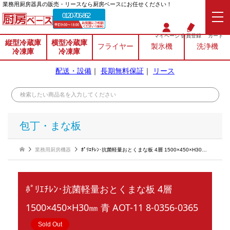
業務⽤厨房器具の販売・リースなら厨房ベースにお任せください！
0120-706-862
マイページ
会員登録
カート
縦型冷蔵庫
横型冷蔵庫
フライヤー
製氷機
洗浄機
冷凍庫
冷凍庫
配送・設備
｜
長期無料保証
｜
リース
包丁・まな板
業務用厨房機器
ﾎﾟﾘｴﾁﾚﾝ･抗菌軽量おとくまな板 4層 1500×450×H30㎜ 青 AOT-11 8-0356-0365
ﾎﾟﾘｴﾁﾚﾝ･抗菌軽量おとくまな板 4層
1500×450×H30㎜ 青 AOT-11 8-0356-0365
Sold Out