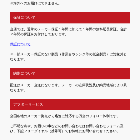
※海外へのお届けはできません。
保証について
当店では、通常のメーカー保証１年間に加えて１年間の無料延長保証、合計
２年間の保証をお付けしております。
保証について
※一部メーカー保証のない製品（作業台やシンク等の板金製品）は対象外と
なります。
納期について
配送はメーカー直送になります。メーカーの在庫状況及び納品地域により異
なります。
アフターサービス
全国各地のメーカー拠点から迅速に対応する万全のフォロー体制です。
ご不明な点や、お困りの事などのお問い合わせはお問い合わせフォーム及
び、下記フリーダイヤル（携帯可）でお気軽にお問い合わせください。