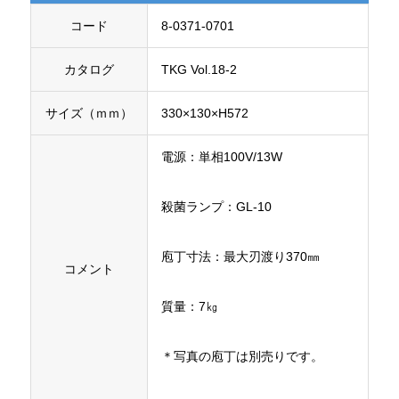
コード
8-0371-0701
カタログ
TKG Vol.18-2
サイズ（ｍｍ）
330×130×H572
電源：単相100V/13W
殺菌ランプ：GL-10
庖丁寸法：最大刃渡り370㎜
コメント
質量：7㎏
＊写真の庖丁は別売りです。