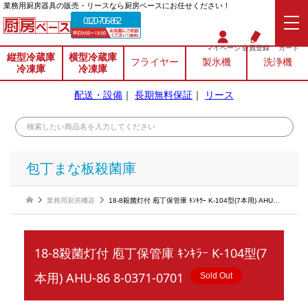
業務⽤厨房器具の販売・リースなら厨房ベースにお任せください！
0120-706-862
マイページ
会員登録
カート
縦型冷蔵庫
横型冷蔵庫
フライヤー
製氷機
洗浄機
冷凍庫
冷凍庫
配送・設備
｜
長期無料保証
｜
リース
包丁まな板殺菌庫
業務用厨房機器
18-8殺菌灯付 庖丁保管庫 ｷﾝｷﾗｰ K-104型(7本用) AHU-86 8-0371-0701
18-8殺菌灯付 庖丁保管庫 ｷﾝｷﾗｰ K-104型(7
本用) AHU-86 8-0371-0701
Sold Out