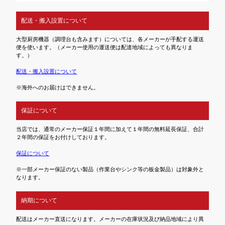
配送・搬入設置について
大型厨房機器（調理台も含みます）については、各メーカーが手配する運送
便を使います。（メーカー使用の運送便は配達地域によっても異なりま
す。）
配送・搬入設置について
※海外へのお届けはできません。
保証について
当店では、通常のメーカー保証１年間に加えて１年間の無料延長保証、合計
２年間の保証をお付けしております。
保証について
※一部メーカー保証のない製品（作業台やシンク等の板金製品）は対象外と
なります。
納期について
配送はメーカー直送になります。メーカーの在庫状況及び納品地域により異