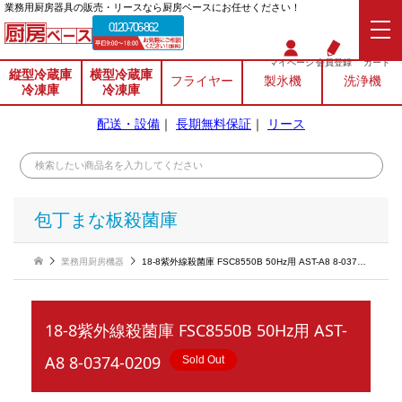
業務⽤厨房器具の販売・リースなら厨房ベースにお任せください！
0120-706-862
マイページ
会員登録
カート
縦型冷蔵庫
横型冷蔵庫
フライヤー
製氷機
洗浄機
冷凍庫
冷凍庫
配送・設備
｜
長期無料保証
｜
リース
包丁まな板殺菌庫
業務用厨房機器
18-8紫外線殺菌庫 FSC8550B 50Hz用 AST-A8 8-0374-0209
18-8紫外線殺菌庫 FSC8550B 50Hz用 AST-
A8 8-0374-0209
Sold Out