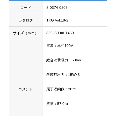
コード
8-0374-0209
カタログ
TKG Vol.18-2
サイズ（ｍｍ）
850×500×H1460
電源：単相100V
総合消費電力：50Kw
殺菌灯出力：15W×3
コメント
庖丁収納数：30本
質量：57.0㎏