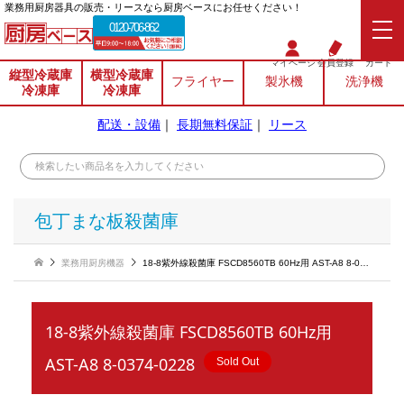
業務⽤厨房器具の販売・リースなら厨房ベースにお任せください！
0120-706-862
マイページ
会員登録
カート
縦型冷蔵庫
横型冷蔵庫
フライヤー
製氷機
洗浄機
冷凍庫
冷凍庫
配送・設備
｜
長期無料保証
｜
リース
包丁まな板殺菌庫
業務用厨房機器
18-8紫外線殺菌庫 FSCD8560TB 60Hz用 AST-A8 8-0374-0228
18-8紫外線殺菌庫 FSCD8560TB 60Hz用
AST-A8 8-0374-0228
Sold Out