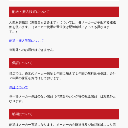
配送・搬入設置について
大型厨房機器（調理台も含みます）については、各メーカーが手配する運送
便を使います。（メーカー使用の運送便は配達地域によっても異なりま
す。）
配送・搬入設置について
※海外へのお届けはできません。
保証について
当店では、通常のメーカー保証１年間に加えて１年間の無料延長保証、合計
２年間の保証をお付けしております。
保証について
※一部メーカー保証のない製品（作業台やシンク等の板金製品）は対象外と
なります。
納期について
配送はメーカー直送になります。メーカーの在庫状況及び納品地域により異