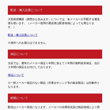
配送・搬入設置について
大型厨房機器（調理台も含みます）については、各メーカーが手配する運送
便を使います。（メーカー使用の運送便は配達地域によっても異なりま
す。）
配送・搬入設置について
※海外へのお届けはできません。
保証について
当店では、通常のメーカー保証１年間に加えて１年間の無料延長保証、合計
２年間の保証をお付けしております。
保証について
※一部メーカー保証のない製品（作業台やシンク等の板金製品）は対象外と
なります。
納期について
配送はメーカー直送になります。メーカーの在庫状況及び納品地域により異