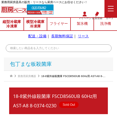
業務⽤厨房器具の販売・リースなら厨房ベースにお任せください！
0120-706-862
マイページ
会員登録
カート
縦型冷蔵庫
横型冷蔵庫
フライヤー
製氷機
洗浄機
冷凍庫
冷凍庫
配送・設備
｜
長期無料保証
｜
リース
包丁まな板殺菌庫
業務用厨房機器
18-8紫外線殺菌庫 FSCD8560UB 60Hz用 AST-A8 8-0374-0230
18-8紫外線殺菌庫 FSCD8560UB 60Hz用
AST-A8 8-0374-0230
Sold Out