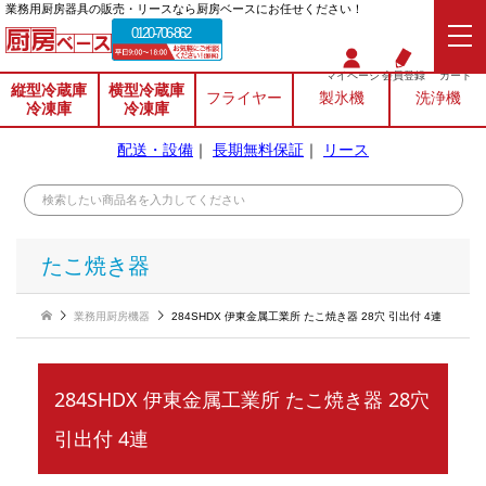
業務⽤厨房器具の販売・リースなら厨房ベースにお任せください！
0120-706-862
マイページ
会員登録
カート
縦型冷蔵庫
横型冷蔵庫
フライヤー
製氷機
洗浄機
冷凍庫
冷凍庫
配送・設備
｜
長期無料保証
｜
リース
たこ焼き器
業務用厨房機器
284SHDX 伊東金属工業所 たこ焼き器 28穴 引出付 4連
284SHDX 伊東金属工業所 たこ焼き器 28穴
引出付 4連