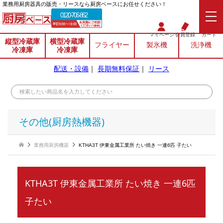
業務⽤厨房器具の販売・リースなら厨房ベースにお任せください！
0120-706-862
マイページ
会員登録
カート
縦型冷蔵庫
横型冷蔵庫
フライヤー
製氷機
洗浄機
冷凍庫
冷凍庫
配送・設備
｜
長期無料保証
｜
リース
その他(厨房熱機器)
業務用厨房機器
KTHA3T 伊東金属工業所 たい焼き 一連6匹 子たい
KTHA3T 伊東金属工業所 たい焼き 一連6匹
子たい