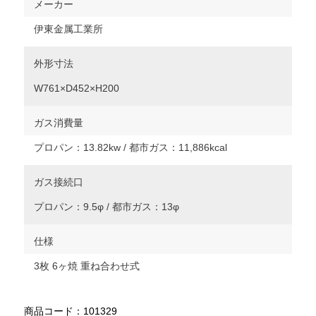
メーカー
伊東金属工業所
外形寸法
W761×D452×H200
ガス消費量
プロパン：13.82kw / 都市ガス：11,886kcal
ガス接続口
プロパン：9.5φ / 都市ガス：13φ
仕様
3枚 6ヶ焼 重ね合わせ式
商品コード：101329