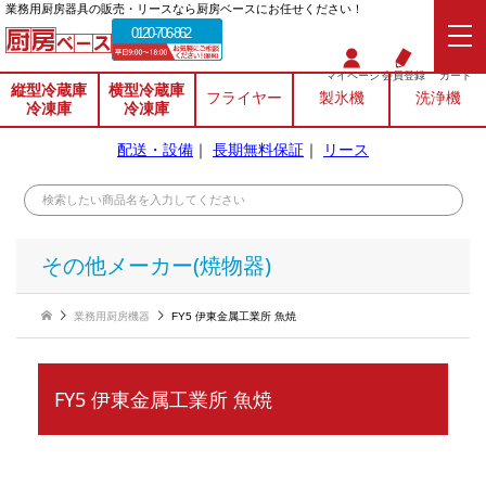
業務⽤厨房器具の販売・リースなら厨房ベースにお任せください！
0120-706-862
マイページ
会員登録
カート
縦型冷蔵庫
横型冷蔵庫
フライヤー
製氷機
洗浄機
冷凍庫
冷凍庫
配送・設備
｜
長期無料保証
｜
リース
その他メーカー(焼物器)
業務用厨房機器
FY5 伊東金属工業所 魚焼
FY5 伊東金属工業所 魚焼