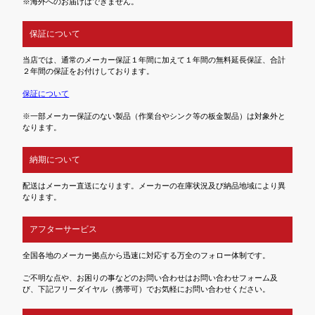
※海外へのお届けはできません。
保証について
当店では、通常のメーカー保証１年間に加えて１年間の無料延長保証、合計
２年間の保証をお付けしております。
保証について
※一部メーカー保証のない製品（作業台やシンク等の板金製品）は対象外と
なります。
納期について
配送はメーカー直送になります。メーカーの在庫状況及び納品地域により異
なります。
アフターサービス
全国各地のメーカー拠点から迅速に対応する万全のフォロー体制です。
ご不明な点や、お困りの事などのお問い合わせはお問い合わせフォーム及
び、下記フリーダイヤル（携帯可）でお気軽にお問い合わせください。