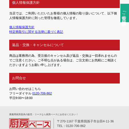
個人情報保護方針
ご注文前の確認事項
当店では、ご利用いただいたお客様の個人情報の取り扱いについて、以下個
人情報保護方針に則った管理を徹底しています。
個人情報保護方針
特定商取引に関する法律に基づく表記
返品・交換・キャンセルについて
商品は業務用の為、受注後のキャンセル及び返品・交換は一切承れませんの
でご注意ください。ご不明な点がある場合は、ご注文前にお気軽にご相談く
ださいますようお願い申し上げます。
お問合せ
お問い合わせはこちら
フリーダイヤル
0120-706-862
平日9:00〜18:00
業務⽤厨房器具の販売・リースなら厨房ベースにお任せください！
〒270-1167 千葉県我孫子市台田4-11-36
TEL：0120-706-862