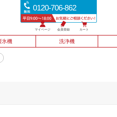
0120-706-862
マイページ
会員登録
カート
製氷機
洗浄機