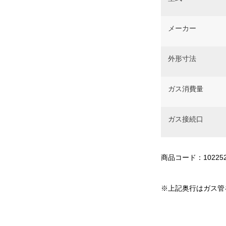
メーカー
外形寸法
ガス消費量
ガス接続口
商品コード：10225
※上記奥行はガス管