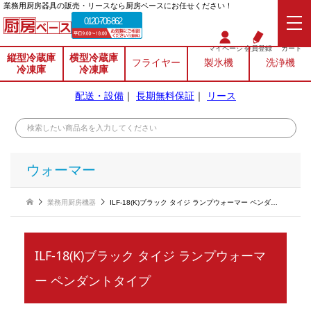
業務⽤厨房器具の販売・リースなら厨房ベースにお任せください！
0120-706-862
マイページ
会員登録
カート
縦型冷蔵庫
横型冷蔵庫
フライヤー
製氷機
洗浄機
冷凍庫
冷凍庫
配送・設備
｜
長期無料保証
｜
リース
ウォーマー
業務用厨房機器
ILF-18(K)ブラック タイジ ランプウォーマー ペンダントタイプ
ILF-18(K)ブラック タイジ ランプウォーマ
ー ペンダントタイプ