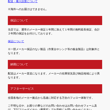
配送・搬入設置について
※海外へのお届けはできません。
保証について
当店では、通常のメーカー保証１年間に加えて１年間の無料延長保証、合計
２年間の保証をお付けしております。
保証について
※一部メーカー保証のない製品（作業台やシンク等の板金製品）は対象外と
なります。
納期について
配送はメーカー直送になります。メーカーの在庫状況及び納品地域により異
なります。
アフターサービス
全国各地のメーカー拠点から迅速に対応する万全のフォロー体制です。
ご不明な点や、お困りの事などのお問い合わせはお問い合わせフォーム及
び、下記フリーダイヤル（携帯可）でお気軽にお問い合わせください。