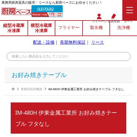
業務⽤厨房器具の販売・リースなら厨房ベースにお任せください！
0120-706-862
マイページ
会員登録
カート
縦型冷蔵庫
横型冷蔵庫
フライヤー
製氷機
洗浄機
冷凍庫
冷凍庫
配送・設備
｜
長期無料保証
｜
リース
お好み焼きテーブル
業務用厨房機器
IM-480H 伊東金属工業所 お好み焼きテーブル フタなし
IM-480H 伊東金属工業所 お好み焼きテー
ブル フタなし