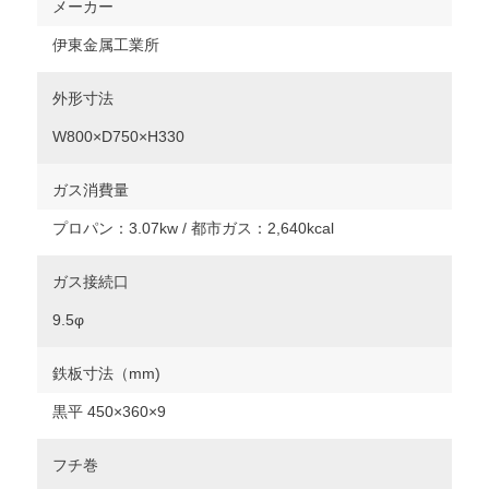
メーカー
伊東金属工業所
外形寸法
W800×D750×H330
ガス消費量
プロパン：3.07kw / 都市ガス：2,640kcal
ガス接続口
9.5φ
鉄板寸法（mm)
黒平 450×360×9
フチ巻