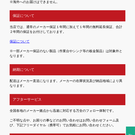
※海外へのお届けはできません。
保証について
当店では、通常のメーカー保証１年間に加えて１年間の無料延長保証、合計
２年間の保証をお付けしております。
保証について
※一部メーカー保証のない製品（作業台やシンク等の板金製品）は対象外と
なります。
納期について
配送はメーカー直送になります。メーカーの在庫状況及び納品地域により異
なります。
アフターサービス
全国各地のメーカー拠点から迅速に対応する万全のフォロー体制です。
ご不明な点や、お困りの事などのお問い合わせはお問い合わせフォーム及
び、下記フリーダイヤル（携帯可）でお気軽にお問い合わせください。