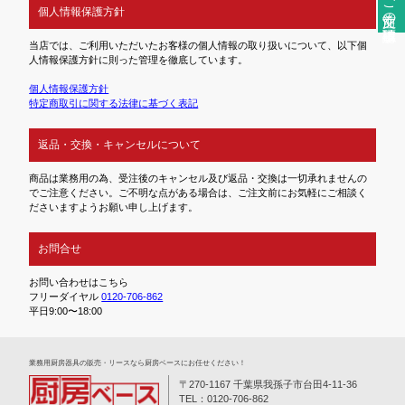
ご注文前の確認事項
個人情報保護方針
当店では、ご利用いただいたお客様の個人情報の取り扱いについて、以下個
人情報保護方針に則った管理を徹底しています。
個人情報保護方針
特定商取引に関する法律に基づく表記
返品・交換・キャンセルについて
商品は業務用の為、受注後のキャンセル及び返品・交換は一切承れませんの
でご注意ください。ご不明な点がある場合は、ご注文前にお気軽にご相談く
ださいますようお願い申し上げます。
お問合せ
お問い合わせはこちら
フリーダイヤル
0120-706-862
平日9:00〜18:00
業務⽤厨房器具の販売・リースなら厨房ベースにお任せください！
〒270-1167 千葉県我孫子市台田4-11-36
TEL：0120-706-862