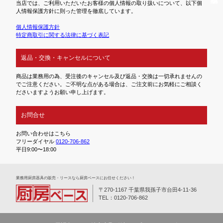
当店では、ご利用いただいたお客様の個人情報の取り扱いについて、以下個
人情報保護方針に則った管理を徹底しています。
個人情報保護方針
特定商取引に関する法律に基づく表記
返品・交換・キャンセルについて
商品は業務用の為、受注後のキャンセル及び返品・交換は一切承れませんの
でご注意ください。ご不明な点がある場合は、ご注文前にお気軽にご相談く
ださいますようお願い申し上げます。
お問合せ
お問い合わせはこちら
フリーダイヤル
0120-706-862
平日9:00〜18:00
業務⽤厨房器具の販売・リースなら厨房ベースにお任せください！
〒270-1167 千葉県我孫子市台田4-11-36
TEL：0120-706-862