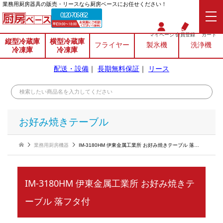
業務⽤厨房器具の販売・リースなら厨房ベースにお任せください！
0120-706-862
マイページ
会員登録
カート
縦型冷蔵庫
横型冷蔵庫
フライヤー
製氷機
洗浄機
冷凍庫
冷凍庫
配送・設備
｜
長期無料保証
｜
リース
お好み焼きテーブル
業務用厨房機器
IM-3180HM 伊東金属工業所 お好み焼きテーブル 落フタ付
IM-3180HM 伊東金属工業所 お好み焼きテ
ーブル 落フタ付