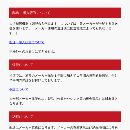
配送・搬入設置について
大型厨房機器（調理台も含みます）については、各メーカーが手配する運送
便を使います。（メーカー使用の運送便は配達地域によっても異なりま
す。）
配送・搬入設置について
※海外へのお届けはできません。
保証について
当店では、通常のメーカー保証１年間に加えて１年間の無料延長保証、合計
２年間の保証をお付けしております。
保証について
※一部メーカー保証のない製品（作業台やシンク等の板金製品）は対象外と
なります。
納期について
配送はメーカー直送になります。メーカーの在庫状況及び納品地域により異