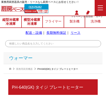
業務⽤厨房器具の販売・リースなら厨房ベースにお任せください！
0120-706-862
マイページ
会員登録
カート
縦型冷蔵庫
横型冷蔵庫
フライヤー
製氷機
洗浄機
冷凍庫
冷凍庫
配送・設備
｜
長期無料保証
｜
リース
ウォーマー
業務用厨房機器
PH-640(GK) タイジ プレートヒーター
PH-640(GK) タイジ プレートヒーター