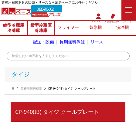
業務⽤厨房器具の販売・リースなら厨房ベースにお任せください！
0120-706-862
マイページ
会員登録
カート
縦型冷蔵庫
横型冷蔵庫
フライヤー
製氷機
洗浄機
冷凍庫
冷凍庫
配送・設備
｜
長期無料保証
｜
リース
タイジ
業務用厨房機器
CP-940(IB) タイジ クールプレート
CP-940(IB) タイジ クールプレート