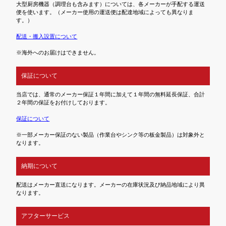
大型厨房機器（調理台も含みます）については、各メーカーが手配する運送
便を使います。（メーカー使用の運送便は配達地域によっても異なりま
す。）
配送・搬入設置について
※海外へのお届けはできません。
保証について
当店では、通常のメーカー保証１年間に加えて１年間の無料延長保証、合計
２年間の保証をお付けしております。
保証について
※一部メーカー保証のない製品（作業台やシンク等の板金製品）は対象外と
なります。
納期について
配送はメーカー直送になります。メーカーの在庫状況及び納品地域により異
なります。
アフターサービス