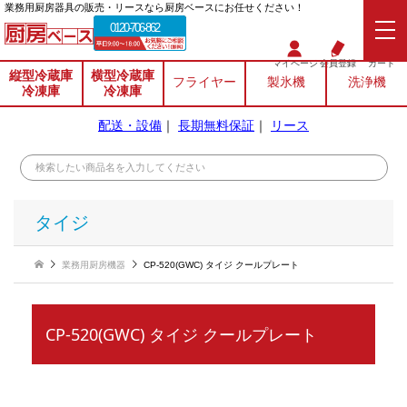
業務⽤厨房器具の販売・リースなら厨房ベースにお任せください！
0120-706-862
マイページ
会員登録
カート
縦型冷蔵庫
横型冷蔵庫
フライヤー
製氷機
洗浄機
冷凍庫
冷凍庫
配送・設備
｜
長期無料保証
｜
リース
タイジ
業務用厨房機器
CP-520(GWC) タイジ クールプレート
CP-520(GWC) タイジ クールプレート