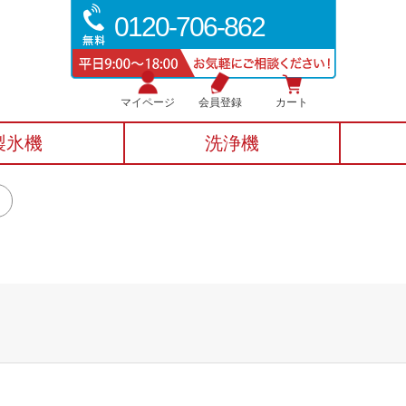
0120-706-862
マイページ
会員登録
カート
製氷機
洗浄機