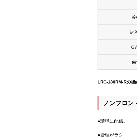
冷
封
G
備
LRC-180RM-R
ノンフロン 
●環境に配慮。
●管理がラク