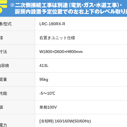
番/型式
LRC-180RX-R
様
右置きユニット仕様
寸法
W1800×D600×H800mm
内容積
413L
質量
95kg
性能
-5〜10℃
源
単相100V
[冷却時] 160/160W(50/60Hz)
電力