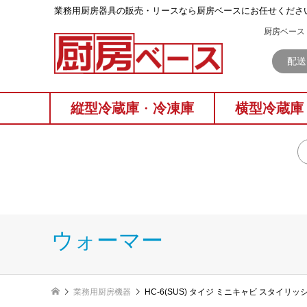
業務⽤厨房器具の販売・リースなら厨房ベースにお任せくださ
厨房ベース 
配送
縦型冷蔵庫
・
冷凍庫
横型冷蔵庫
ウォーマー
業務用厨房機器
HC-6(SUS) タイジ ミニキャビ スタイリ