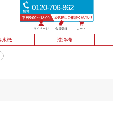
0120-706-862
マイページ
会員登録
カート
製氷機
洗浄機