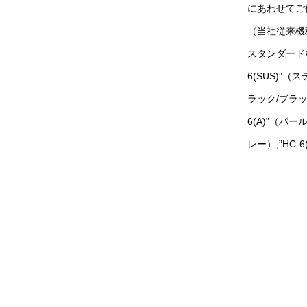
にあわせてご
（当社従来機
スタンダードな
6(SUS)”（
ラック/ブラ
6(A)”（パー
レー）,”HC