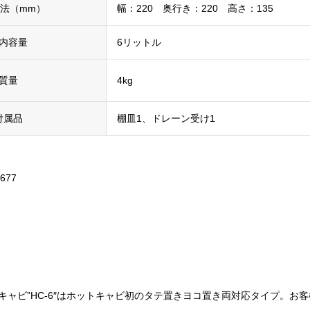
法（mm）
幅：220 奥行き：220 高さ：135
内容量
6リットル
質量
4kg
付属品
棚皿1、ドレーン受け1
677
キャビ”HC-6″はホットキャビ初のタテ置きヨコ置き両対応タイプ。お