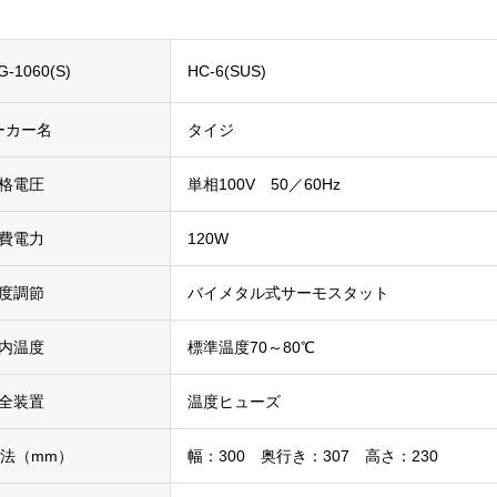
-1060(S)
HC-6(SUS)
ーカー名
タイジ
格電圧
単相100V 50／60Hz
費電力
120W
度調節
バイメタル式サーモスタット
内温度
標準温度70～80℃
全装置
温度ヒューズ
法（mm）
幅：300 奥行き：307 高さ：230