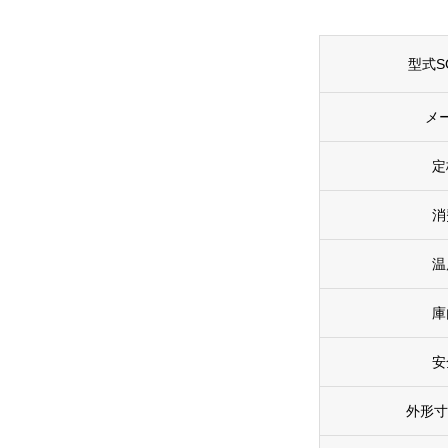
型式SG
メ
定
消
温
庫
安
外形寸