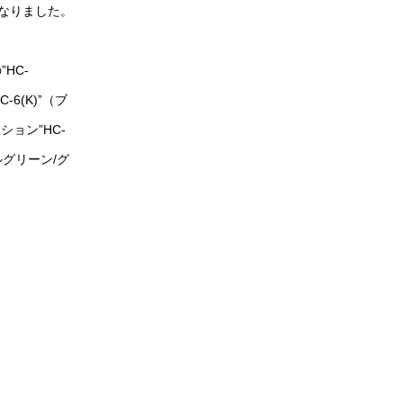
なりました。
HC-
-6(K)”（ブ
ョン”HC-
ールグリーン/グ