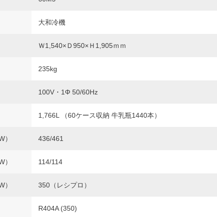
大和冷機
Ｗ1,540×Ｄ950×Ｈ1,905ｍｍ
235kg
100V・1Φ 50/60Hz
1,766L （60ケース収納 牛乳瓶1440本）
W）
436/461
W）
114/114
W）
350（レシプロ）
R404A (350)