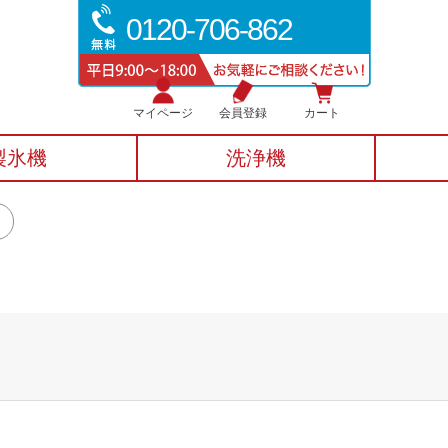
0120-706-862
マイページ
会員登録
カート
製氷機
洗浄機