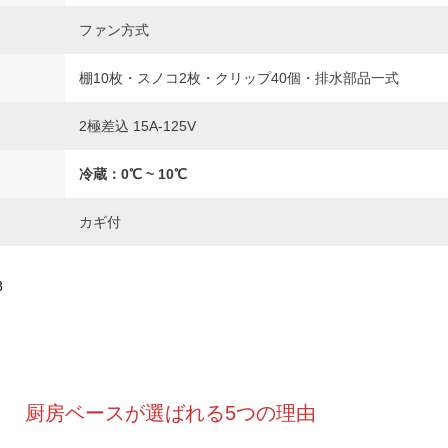
ファン方式
棚10枚・スノコ2枚・クリップ40個・排水部品一式
2極差込 15A-125V
冷蔵：0℃ ~ 10℃
カギ付
8
厨房ベースが選ばれる5つの理由