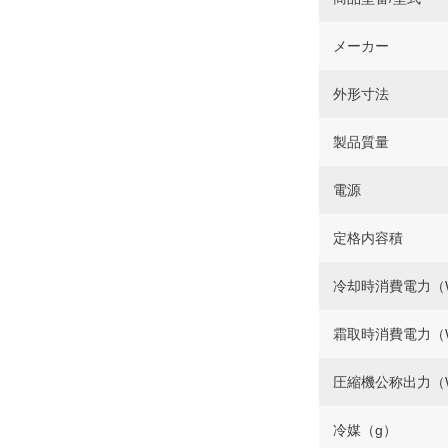
メーカー
外形寸法
製品質量
電源
定格内容積
冷却時消費電力（
霜取時消費電力（
圧縮機公称出力（
冷媒（g）