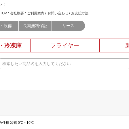
い！
TOP
会社概要
ご利用案内
お問い合わせ
お支払方法
・設備
長期無料保証
リース
・
冷凍庫
フライヤー
0V仕様 冷蔵 0℃～10℃