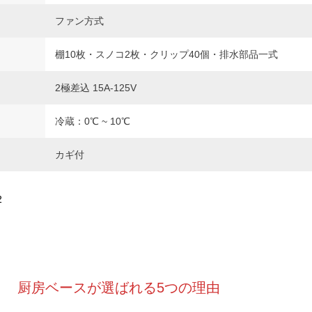
ファン方式
棚10枚・スノコ2枚・クリップ40個・排水部品一式
2極差込 15A-125V
冷蔵：0℃ ~ 10℃
カギ付
2
厨房ベースが選ばれる5つの理由