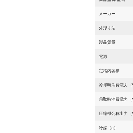
メーカー
外形寸法
製品質量
電源
定格内容積
冷却時消費電力（
霜取時消費電力（
圧縮機公称出力（
冷媒（g）