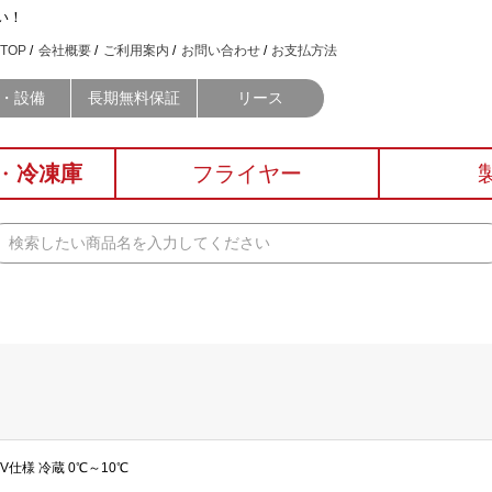
い！
TOP
会社概要
ご利用案内
お問い合わせ
お支払方法
・設備
長期無料保証
リース
・
冷凍庫
フライヤー
0V仕様 冷蔵 0℃～10℃