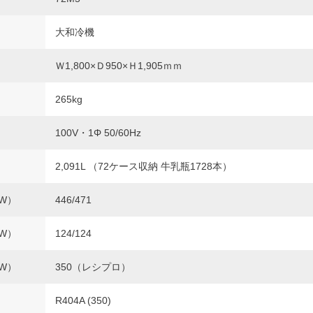
大和冷機
Ｗ1,800×Ｄ950×Ｈ1,905ｍｍ
265kg
100V・1Φ 50/60Hz
2,091L （72ケース収納 牛乳瓶1728本）
W）
446/471
W）
124/124
W）
350（レシプロ）
R404A (350)