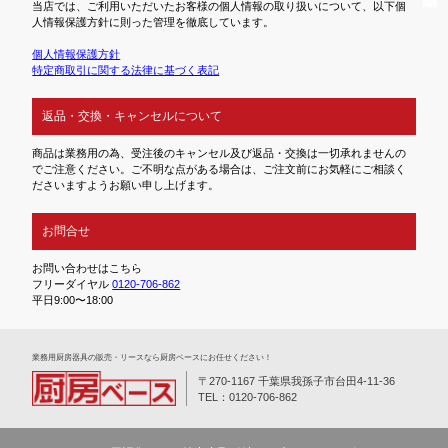
当店では、ご利用いただいたお客様の個人情報の取り扱いについて、以下個
人情報保護方針に則った管理を徹底しています。
個人情報保護方針
特定商取引に関する法律に基づく表記
返品・交換・キャンセルについて
商品は業務用の為、受注後のキャンセル及び返品・交換は一切承れませんの
でご注意ください。ご不明な点がある場合は、ご注文前にお気軽にご相談く
ださいますようお願い申し上げます。
お問合せ
お問い合わせはこちら
フリーダイヤル
0120-706-862
平日9:00〜18:00
業務⽤厨房器具の販売・リースなら厨房ベースにお任せください！
〒270-1167 千葉県我孫子市台田4-11-36
TEL：0120-706-862