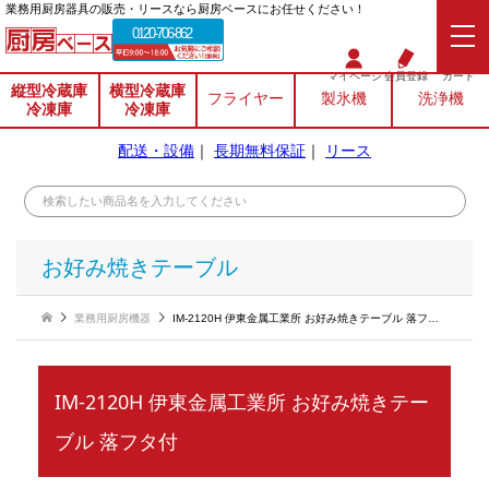
業務⽤厨房器具の販売・リースなら厨房ベースにお任せください！
0120-706-862
マイページ
会員登録
カート
縦型冷蔵庫
横型冷蔵庫
フライヤー
製氷機
洗浄機
冷凍庫
冷凍庫
配送・設備
｜
長期無料保証
｜
リース
お好み焼きテーブル
業務用厨房機器
IM-2120H 伊東金属工業所 お好み焼きテーブル 落フタ付
IM-2120H 伊東金属工業所 お好み焼きテー
ブル 落フタ付