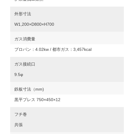
外形寸法
W1,200×D800×H700
ガス消費量
プロパン：4.02kw / 都市ガス：3,457kcal
ガス接続口
9.5φ
鉄板寸法（mm)
黒平プレス 750×450×12
フチ巻
共張