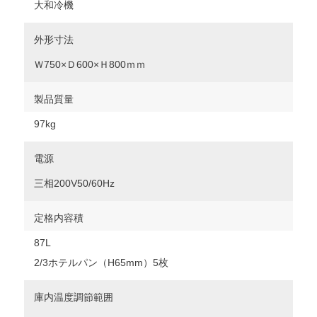
大和冷機
外形寸法
Ｗ750×Ｄ600×Ｈ800ｍｍ
製品質量
97kg
電源
三相200V50/60Hz
定格内容積
87L
2/3ホテルパン（H65mm）5枚
庫内温度調節範囲