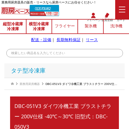
業務⽤厨房器具の販売・リースなら厨房ベースにお任せください！
0120-706-862
マイページ
会員登録
カート
縦型冷蔵庫
横型冷蔵庫
フライヤー
製氷機
洗浄機
冷凍庫
冷凍庫
配送・設備
｜
長期無料保証
｜
リース
タテ型冷凍庫
業務用厨房機器
DBC-051V3 ダイワ冷機工業 ブラストチラー 200V仕様 -40℃～30℃ 旧型式：DBC-050V3
DBC-051V3 ダイワ冷機工業 ブラストチラ
ー 200V仕様 -40℃～30℃ 旧型式：DBC-
050V3