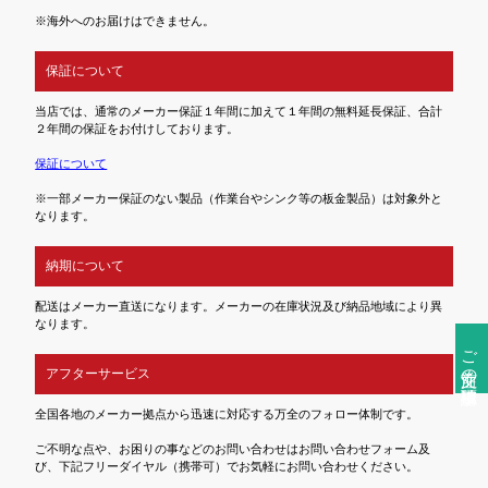
※海外へのお届けはできません。
保証について
当店では、通常のメーカー保証１年間に加えて１年間の無料延長保証、合計
２年間の保証をお付けしております。
保証について
※一部メーカー保証のない製品（作業台やシンク等の板金製品）は対象外と
なります。
納期について
配送はメーカー直送になります。メーカーの在庫状況及び納品地域により異
なります。
ご注文前の確認事項
アフターサービス
全国各地のメーカー拠点から迅速に対応する万全のフォロー体制です。
ご不明な点や、お困りの事などのお問い合わせはお問い合わせフォーム及
び、下記フリーダイヤル（携帯可）でお気軽にお問い合わせください。