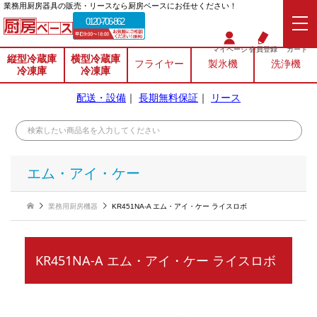
業務⽤厨房器具の販売・リースなら厨房ベースにお任せください！
0120-706-862
マイページ
会員登録
カート
縦型冷蔵庫
横型冷蔵庫
フライヤー
製氷機
洗浄機
冷凍庫
冷凍庫
配送・設備
｜
長期無料保証
｜
リース
エム・アイ・ケー
業務用厨房機器
KR451NA-A エム・アイ・ケー ライスロボ
KR451NA-A エム・アイ・ケー ライスロボ