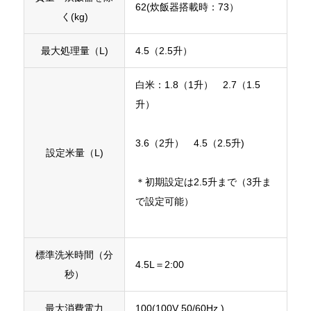
62(炊飯器搭載時：73）
く(kg)
最大処理量（L)
4.5（2.5升）
白米：1.8（1升） 2.7（1.5
升）
3.6（2升） 4.5（2.5升)
設定米量（L)
＊初期設定は2.5升まで（3升ま
で設定可能）
標準洗米時間（分
4.5L＝2:00
秒）
最大消費電力
100(100V 50/60Hz )