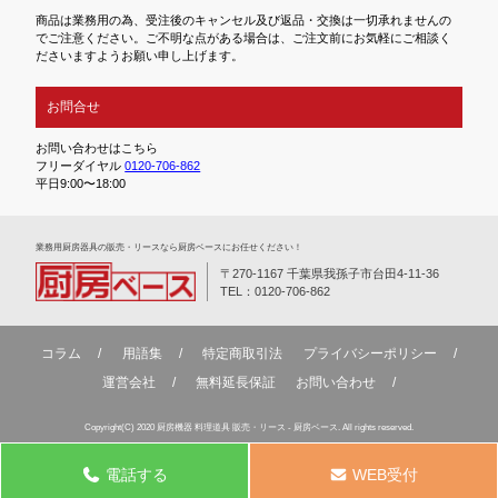
商品は業務用の為、受注後のキャンセル及び返品・交換は一切承れませんの
でご注意ください。ご不明な点がある場合は、ご注文前にお気軽にご相談く
ださいますようお願い申し上げます。
お問合せ
お問い合わせはこちら
フリーダイヤル
0120-706-862
平日9:00〜18:00
業務⽤厨房器具の販売・リースなら厨房ベースにお任せください！
〒270-1167 千葉県我孫子市台田4-11-36
TEL：0120-706-862
コラム
用語集
特定商取引法
プライバシーポリシー
運営会社
無料延⻑保証
お問い合わせ
Copyright(C) 2020 厨房機器 料理道具 販売・リース - 厨房ベース. All rights reserved.
電話する
WEB受付