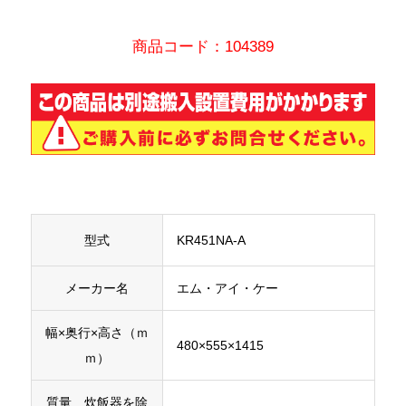
商品コード：104389
型式
KR451NA-A
メーカー名
エム・アイ・ケー
幅×奥行×高さ（ｍ
480×555×1415
ｍ）
質量 炊飯器を除