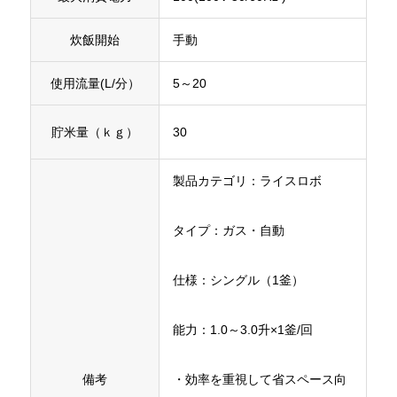
炊飯開始
手動
使用流量(L/分）
5～20
貯米量（ｋｇ）
30
製品カテゴリ：ライスロボ
タイプ：ガス・自動
仕様：シングル（1釜）
能力：1.0～3.0升×1釜/回
備考
・効率を重視して省スペース向