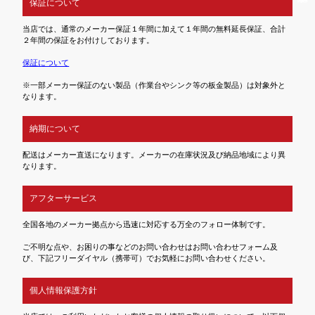
保証について
当店では、通常のメーカー保証１年間に加えて１年間の無料延長保証、合計
２年間の保証をお付けしております。
保証について
※一部メーカー保証のない製品（作業台やシンク等の板金製品）は対象外と
なります。
納期について
配送はメーカー直送になります。メーカーの在庫状況及び納品地域により異
なります。
アフターサービス
全国各地のメーカー拠点から迅速に対応する万全のフォロー体制です。
ご不明な点や、お困りの事などのお問い合わせはお問い合わせフォーム及
び、下記フリーダイヤル（携帯可）でお気軽にお問い合わせください。
個人情報保護方針