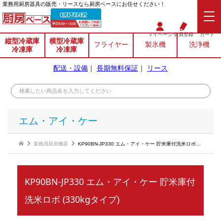
業務⽤厨房器具の販売・リースなら厨房ベースにお任せください！
0120-706-862
マイページ
会員登録
カート
縦型冷蔵庫
横型冷蔵庫
フライヤー
製氷機
洗浄機
冷凍庫
冷凍庫
配送・設備
｜
長期無料保証
｜
リース
エム・アイ・ケー
業務用厨房機器
KP90BN-JP330 エム・アイ・ケー 貯米庫付洗米ロボ (330kgタイプ)
KP90BN-JP330 エム・アイ・ケー 貯米庫付
洗米ロボ (330kgタイプ)