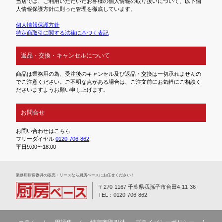
当店では、ご利用いただいたお客様の個人情報の取り扱いについて、以下個
人情報保護方針に則った管理を徹底しています。
個人情報保護方針
特定商取引に関する法律に基づく表記
返品・交換・キャンセルについて
商品は業務用の為、受注後のキャンセル及び返品・交換は一切承れませんの
でご注意ください。ご不明な点がある場合は、ご注文前にお気軽にご相談く
ださいますようお願い申し上げます。
お問合せ
お問い合わせはこちら
フリーダイヤル
0120-706-862
平日9:00〜18:00
業務⽤厨房器具の販売・リースなら厨房ベースにお任せください！
〒270-1167 千葉県我孫子市台田4-11-36
TEL：0120-706-862