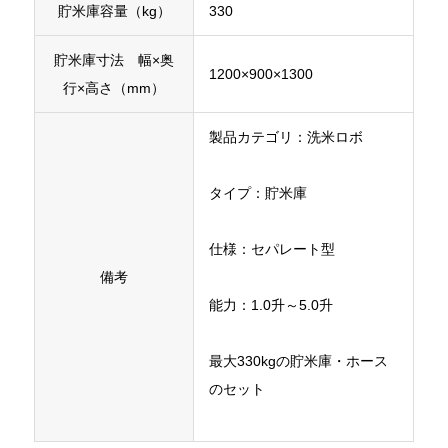
貯米庫容量（kg）
330
貯米庫寸法 幅×奥
1200×900×1300
行×高さ（mm）
製品カテゴリ：洗米ロボ
タイプ：貯米庫
仕様：セパレート型
備考
能力：1.0升～5.0升
最大330kgの貯米庫・ホース
のセット