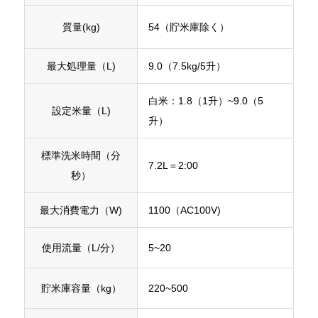
質量(kg)
54（貯米庫除く）
最大処理量（L)
9.0（7.5kg/5升）
白米：1.8（1升）~9.0（5
設定米量（L)
升）
標準洗米時間（分
7.2L＝2:00
秒）
最大消費電力（W)
1100（AC100V)
使用流量（L/分）
5~20
貯米庫容量（kg）
220~500