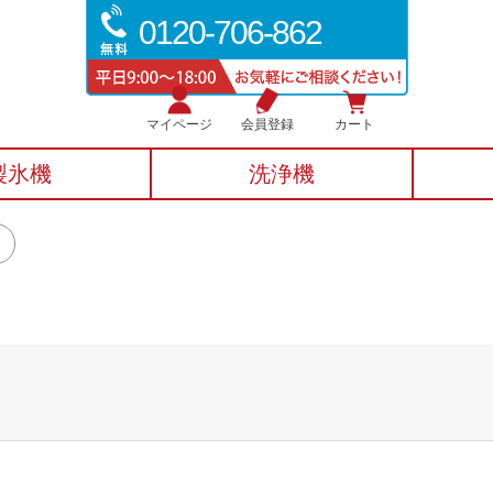
0120-706-862
マイページ
会員登録
カート
製氷機
洗浄機