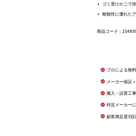
ゴミ受けかごで
耐蝕性に優れた
商品コード：10493
プロによる無
メーカー保証＋
搬入・設置工
特定メーカー
顧客満足度3冠