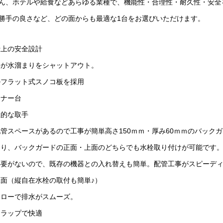
ん、ホテルや給食などあらゆる業種で、機能性・合理性・耐久性・安全
勝手の良さなど、どの面からも最適な1台をお選びいただけます。
仕上の安全設計
斜が水溜まりをシャットアウト。
ルフラット式スノコ板を採用
ーナー台
生的な取手
管スペースがあるので工事が簡単高さ150ｍｍ・厚み60ｍｍのバック
あり、バックガードの正面・上面のどちらでも水栓取り付けが可能です
要がないので、既存の機器との入れ替えも簡単。配管工事がスピーディ
面（縦自在水栓の取付も簡単♪）
フローで排水がスムーズ。
トラップで快適