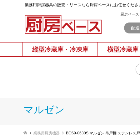
業務⽤厨房器具の販売・リースなら厨房ベースにお任せくださ
厨房ベース 
配送
縦型冷蔵庫
・
冷凍庫
横型冷蔵庫
マルゼン
業務用厨房機器
BCS9-0630S マルゼン 吊戸棚 ステンレス