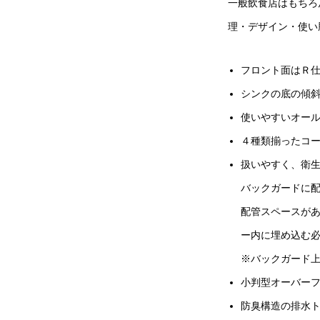
一般飲食店はもちろ
理・デザイン・使い
フロント面はＲ
シンクの底の傾
使いやすいオー
４種類揃ったコ
扱いやすく、衛
バックガードに配
配管スペースが
ー内に埋め込む必
※バックガード上
小判型オーバー
防臭構造の排水