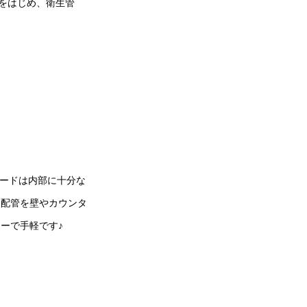
をはじめ、衛生管
ガードは内部に十分な
。配管を壁やカウンタ
ーで手軽です♪