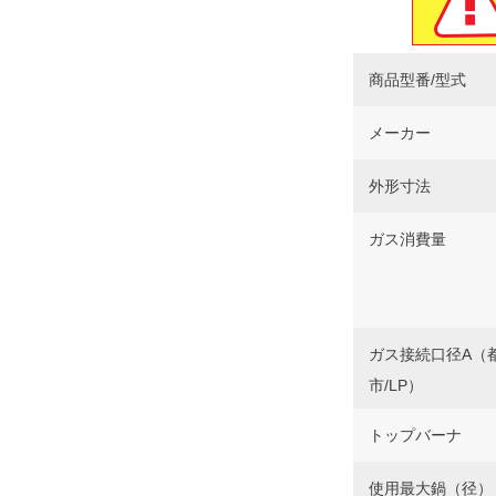
商品型番/型式
メーカー
外形寸法
ガス消費量
ガス接続口径A（
市/LP）
トップバーナ
使用最大鍋（径）