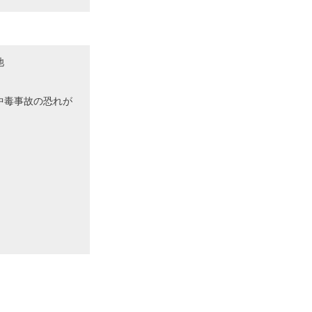
池
中毒事故の恐れが