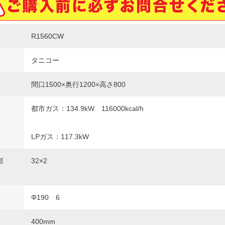
R1560CW
タニコー
間口1500×奥行1200×高さ800
都市ガス：134.9kW 116000kcal/h
LPガス：117.3kW
都
32×2
Φ190 6
400mm