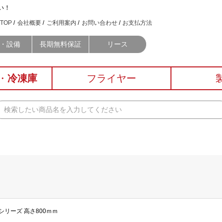
い！
TOP
会社概要
ご利用案内
お問い合わせ
お支払方法
・設備
長期無料保証
リース
・
冷凍庫
フライヤー
シリーズ 高さ800ｍｍ