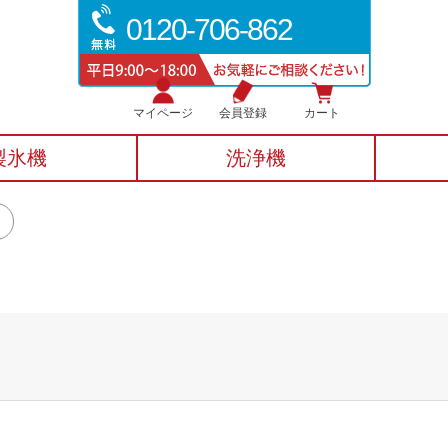
0120-706-862
マイページ
会員登録
カート
製氷機
洗浄機