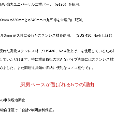
.3kW 強力ユニバーサル二重バーナ（φ190）を採用。
0mm φ320mmとφ240mmの丸五徳を合理的に配列。
厚3mm 耐久性に優れたステンレス材を使用。（SUS 430, No4仕上げ
れた高級ステンレス材（SUS430、No.4仕上げ）を使用しているた
していただけます。特に重量負担の大きなパイプ脚部にはステンレス材SUS
めました。また調理道具類の収納に便利なスノコ棚付です。
厨房ベースが選ばれる5つの理由
料の事前現地調査
独自保証で「合計2年間無料保証」