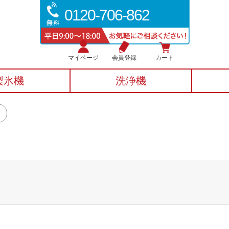
0120-706-862
マイページ
会員登録
カート
製氷機
洗浄機