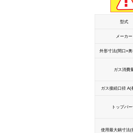
型式
メーカー
外形寸法(間口×奥
ガス消費
ガス接続口径 A(都
トップバー
使用最大鍋寸法(径