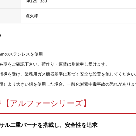
[Φ125] 330
点火棒
9
mmのステンレスを使用
納期をご確認下さい。荷作り・運賃は別途申し受けます。
指導を受け、業務用ガス機器基準に基づく安全な設置を施してください
径）より大きい鍋を使用した場合、一酸化炭素中毒事故の恐れがありま
ジ【アルファーシリーズ】
サル二重バーナを搭載し、安全性を追求