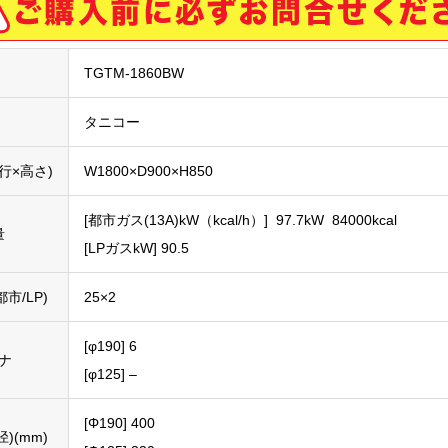
TGTM-1860BW
タニコー
行×高さ)
W1800×D900×H850
[都市ガス(13A)kW（kcal/h）] 97.7kW 84000kcal
量
[LPガスkW] 90.5
市/LP)
25×2
[φ190] 6
ナ
[φ125] –
[Φ190] 400
)(mm)