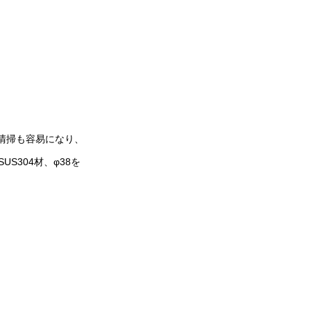
）
め清掃も容易になり、
304材、φ38を