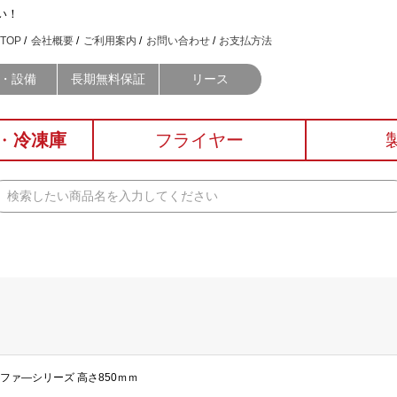
い！
TOP
会社概要
ご利用案内
お問い合わせ
お支払方法
・設備
長期無料保証
リース
・
冷凍庫
フライヤー
アルファ―シリーズ 高さ850ｍｍ